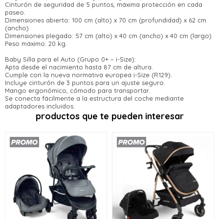
Parece que no tenes oferta, lamentamos el
tarjeta de crédito
¡Algo salió mal!
¡Tenés hasta
para comprar en las cuotas
Cinturón de seguridad de 5 puntos, máxima protección en cada
Celular
inconveniente, por cualquier duda
paseo.
que prefieras!
Por favor intenta nuevamente mas tarde.
contactanos en
Dimensiones abierto: 100 cm (alto) x 70 cm (profundidad) x 62 cm
Elegí tus productos preferidos
(ancho)
preguntas@pagodespues.com.uy
Fecha de nacimiento
Elegís Pago Después como metodo
Dimensiones plegado: 57 cm (alto) x 40 cm (ancho) x 40 cm (largo)
Peso máximo: 20 kg.
de pago
* sujeto a aprobación crediticia. El monto disponible
Baby Silla para el Auto (Grupo 0+ – i-Size):
Día
Mes
Año
puede variar por comercio
Apta desde el nacimiento hasta 87 cm de altura.
Cumple con la nueva normativa europea i-Size (R129).
Continuar
Incluye cinturón de 3 puntos para un ajuste seguro.
Mango ergonómico, cómodo para transportar.
Se conecta fácilmente a la estructura del coche mediante
adaptadores incluidos.
productos que te pueden interesar