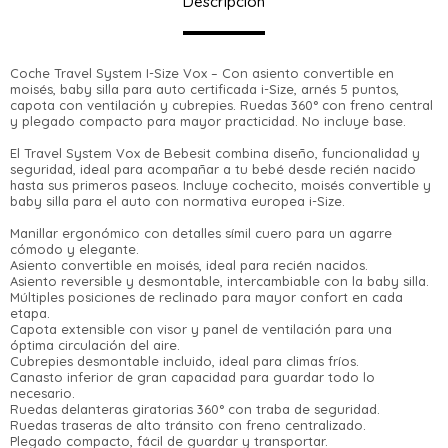
Descripción
Coche Travel System I-Size Vox – Con asiento convertible en
moisés, baby silla para auto certificada i-Size, arnés 5 puntos,
capota con ventilación y cubrepies. Ruedas 360° con freno central
y plegado compacto para mayor practicidad. No incluye base.
El Travel System Vox de Bebesit combina diseño, funcionalidad y
seguridad, ideal para acompañar a tu bebé desde recién nacido
hasta sus primeros paseos. Incluye cochecito, moisés convertible y
baby silla para el auto con normativa europea i-Size.
Manillar ergonómico con detalles símil cuero para un agarre
cómodo y elegante.
Asiento convertible en moisés, ideal para recién nacidos.
Asiento reversible y desmontable, intercambiable con la baby silla.
¡Sumate a la forma más ágil de comprar!
Múltiples posiciones de reclinado para mayor confort en cada
etapa.
Comprá en 3 cuotas sin recargo o hasta en
Capota extensible con visor y panel de ventilación para una
12 cuotas * ¡Solo con tu cédula!
óptima circulación del aire.
* sujeto aprobación crediticia.
Cubrepies desmontable incluido, ideal para climas fríos.
Verifica si estás calificado para comprar
Canasto inferior de gran capacidad para guardar todo lo
Comprá ahora y Pagá
con Pago Después:
necesario.
Estás calificado para comprar usando Pago
Después, hasta en 12
Cédula de identidad
Ruedas delanteras giratorias 360° con traba de seguridad.
Después.
Ups!
Ruedas traseras de alto tránsito con freno centralizado.
cuotas y sin tocar tu
Plegado compacto, fácil de guardar y transportar.