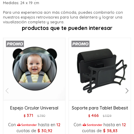
Medidas: 24 x 19 cm
de pago
* sujeto a aprobación crediticia. El monto disponible
Para una experiencia aún más cómoda, puedes combinarlo con
Día
Mes
Año
puede variar por comercio
nuestros espejos retrovisores para luna delantera y lograr una
visualización completa y segura.
Continuar
productos que te pueden interesar
Espejo Circular Universal
Soporte para Tablet Bebesit
371
466
$
790
$
1.129
$
$
Con
hasta en
12
Con
hasta en
12
cuotas de
$
30,92
cuotas de
$
38,83