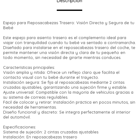
Descripción
Espejo para Reposacabezas Trasero: Visión Directa y Segura de tu
Bebé
Este espejo para asiento trasero es el complemento ideal para
viajar con tranquilidad cuando tu bebé va sentado a contramarcha.
Diseñado para instalarse en el reposacabezas trasero del coche, te
permite mantener una visión directa y clara de tu pequeño en
todo momento, sin necesidad de girarte mientras conduces.
¡Sumate a la forma más ágil de comprar!
Características principales:
Visión amplia y nítida: Ofrece un reflejo claro que facilita el
Comprá en 3 cuotas sin recargo o hasta en
contacto visual con tu bebé durante el trayecto.
12 cuotas * ¡Solo con tu cédula!
Instalación segura: Se fija al reposacabezas mediante 2 cintas
* sujeto aprobación crediticia.
cruzadas ajustables, garantizando una sujeción firme y estable.
Verifica si estás calificado para comprar
Comprá ahora y Pagá
Ajuste universal: Compatible con la mayoría de vehículos gracias a
con Pago Después:
Estás calificado para comprar usando Pago
su sistema de correas regulables.
Después, hasta en 12
Cédula de identidad
Fácil de colocar y retirar: Instalación práctica en pocos minutos, sin
Después.
Ups!
cuotas y sin tocar tu
necesidad de herramientas.
Diseño funcional y discreto: Se integra perfectamente al interior
Parece que no tenes oferta, lamentamos el
tarjeta de crédito
¡Algo salió mal!
¡Tenés hasta
para comprar en las cuotas
del automóvil.
Celular
inconveniente, por cualquier duda
que prefieras!
Por favor intenta nuevamente mas tarde.
contactanos en
Especificaciones:
Elegí tus productos preferidos
Sistema de sujeción: 2 cintas cruzadas ajustables
preguntas@pagodespues.com.uy
Fecha de nacimiento
Elegís Pago Después como metodo
Instalación: En reposacabezas trasero