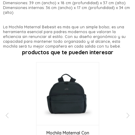
contactanos en
Elegí tus productos preferidos
Dimensiones: 39 cm (ancho) x 18 cm (profundidad) x 37 cm (alto)
preguntas@pagodespues.com.uy
Dimensiones internas: 36 cm (ancho) x 17 cm (profundidad) x 34 cm
Fecha de nacimiento
Elegís Pago Después como metodo
(alto)
de pago
* sujeto a aprobación crediticia. El monto disponible
Día
Mes
Año
puede variar por comercio
La Mochila Maternal Bebesit es más que un simple bolso; es una
herramienta esencial para padres modernos que valoran la
eficiencia sin renunciar al estilo. Con su diseño ergonómico y su
Continuar
capacidad para mantener todo organizado y al alcance, esta
mochila será tu mejor compañera en cada salida con tu bebé.
productos que te pueden interesar
Mochila Maternal Con