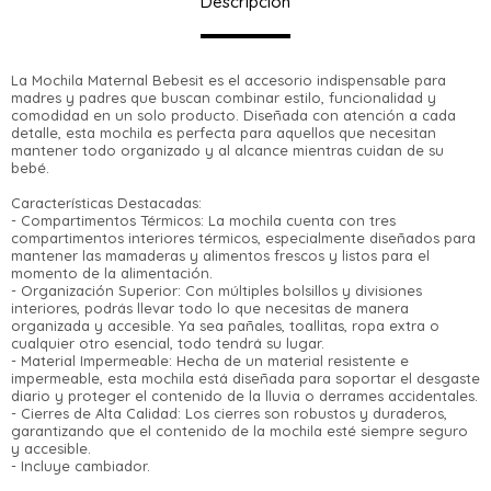
Descripción
La Mochila Maternal Bebesit es el accesorio indispensable para
madres y padres que buscan combinar estilo, funcionalidad y
comodidad en un solo producto. Diseñada con atención a cada
detalle, esta mochila es perfecta para aquellos que necesitan
mantener todo organizado y al alcance mientras cuidan de su
bebé.
Características Destacadas:
- Compartimentos Térmicos: La mochila cuenta con tres
compartimentos interiores térmicos, especialmente diseñados para
mantener las mamaderas y alimentos frescos y listos para el
momento de la alimentación.
¡Sumate a la forma más ágil de comprar!
- Organización Superior: Con múltiples bolsillos y divisiones
Comprá en 3 cuotas sin recargo o hasta en
interiores, podrás llevar todo lo que necesitas de manera
12 cuotas * ¡Solo con tu cédula!
organizada y accesible. Ya sea pañales, toallitas, ropa extra o
* sujeto aprobación crediticia.
cualquier otro esencial, todo tendrá su lugar.
Verifica si estás calificado para comprar
- Material Impermeable: Hecha de un material resistente e
Comprá ahora y Pagá
con Pago Después:
impermeable, esta mochila está diseñada para soportar el desgaste
Estás calificado para comprar usando Pago
Después, hasta en 12
diario y proteger el contenido de la lluvia o derrames accidentales.
Cédula de identidad
Después.
- Cierres de Alta Calidad: Los cierres son robustos y duraderos,
Ups!
cuotas y sin tocar tu
garantizando que el contenido de la mochila esté siempre seguro
Parece que no tenes oferta, lamentamos el
tarjeta de crédito
y accesible.
¡Algo salió mal!
¡Tenés hasta
para comprar en las cuotas
Celular
- Incluye cambiador.
inconveniente, por cualquier duda
que prefieras!
Por favor intenta nuevamente mas tarde.