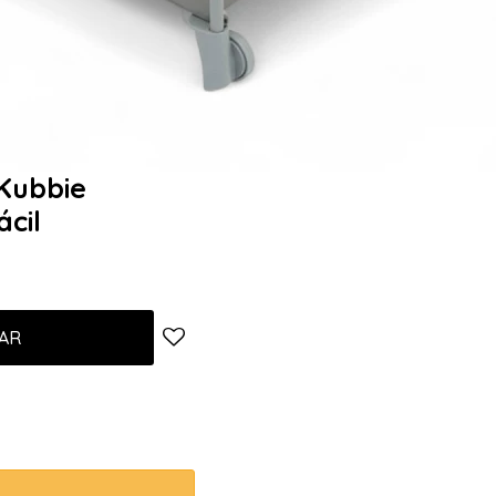
 Kubbie
cil
AR