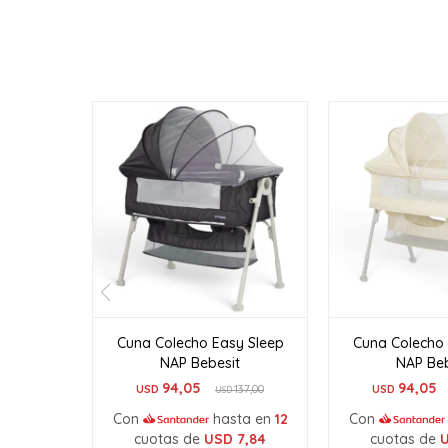
Cuna Colecho Easy Sleep
Cuna Colecho 
NAP Bebesit
NAP Beb
94,05
94,05
USD
137,00
USD
USD
Con
hasta en
12
Con
cuotas de
USD
7,84
cuotas de