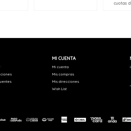
cuotas 
MI CUENTA
r
Mi cuenta
uciones
Mis compras
cuentes
Mis direcciones
Wish List