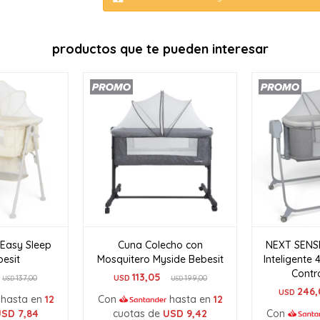
productos que te pueden interesar
Easy Sleep
Cuna Colecho con
NEXT SENS
esit
Mosquitero Myside Bebesit
Inteligente 
Contr
113,05
137,00
USD
199,00
USD
USD
246,
USD
hasta en
12
Con
hasta en
12
USD
7,84
cuotas de
USD
9,42
Con