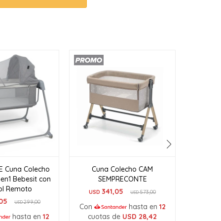
E Cuna Colecho
Cuna Colecho CAM
Cun
4en1 Bebesit con
SEMPRECONTE
S
ol Remoto
341,05
USD
573,00
USD
USD
05
299,00
USD
Con
hasta en
12
Con
hasta en
12
cuotas de
USD
28,42
cuot