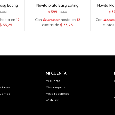
Easy Eating
Nuvita plato Easy Eating
Nuvita Pla
399
3
420
$
420
$
$
$
hasta en
12
Con
hasta en
12
Con
$
33,25
cuotas de
$
33,25
cuotas
MI CUENTA
r
Mi cuenta
uciones
Mis compras
cuentes
Mis direcciones
Wish List