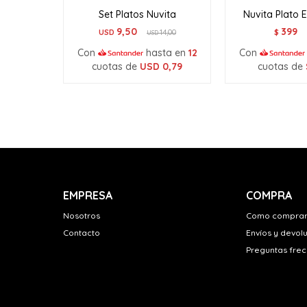
Set Platos Nuvita
Nuvita Plato 
9,50
399
USD
14,00
$
USD
Con
hasta en
12
Con
cuotas de
USD
0,79
cuotas de
EMPRESA
COMPRA
Nosotros
Como compra
Contacto
Envíos y devol
Preguntas fre