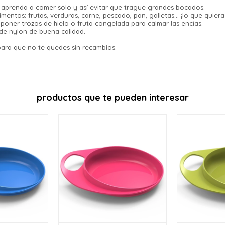
 aprenda a comer solo y así evitar que trague grandes bocados.
Verifica si estás calificado para comprar
Comprá ahora y Pagá
mentos: frutas, verduras, carne, pescado, pan, galletas… ¡lo que quiera
con Pago Después:
Estás calificado para comprar usando Pago
poner trozos de hielo o fruta congelada para calmar las encías.
Después, hasta en 12
Cédula de identidad
 de nylon de buena calidad.
Después.
Ups!
cuotas y sin tocar tu
para que no te quedes sin recambios.
Parece que no tenes oferta, lamentamos el
tarjeta de crédito
¡Algo salió mal!
¡Tenés hasta
para comprar en las cuotas
Celular
inconveniente, por cualquier duda
que prefieras!
Por favor intenta nuevamente mas tarde.
contactanos en
Elegí tus productos preferidos
preguntas@pagodespues.com.uy
Fecha de nacimiento
Elegís Pago Después como metodo
de pago
productos que te pueden interesar
* sujeto a aprobación crediticia. El monto disponible
Día
Mes
Año
puede variar por comercio
Continuar