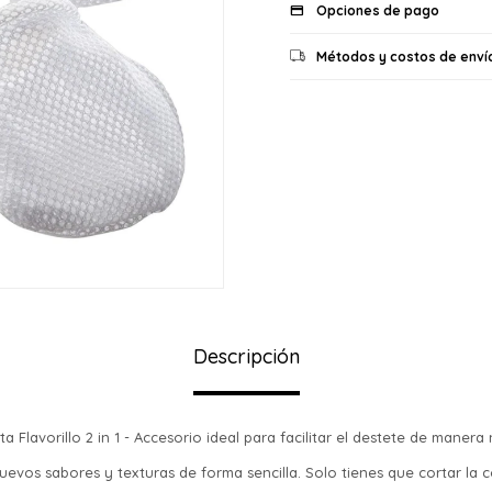
Opciones de pago
Métodos y costos de enví
Descripción
¡Sumate a la forma más ágil de comprar!
 Flavorillo 2 in 1 - Accesorio ideal para facilitar el destete de manera 
Comprá en 3 cuotas sin recargo o hasta en
uevos sabores y texturas de forma sencilla. Solo tienes que cortar la
12 cuotas * ¡Solo con tu cédula!
* sujeto aprobación crediticia.