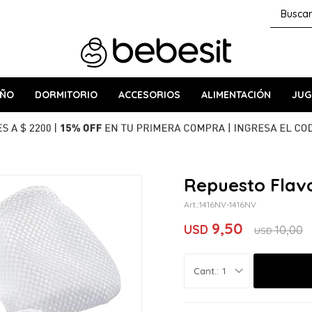
AÑO
DORMITORIO
ACCESORIOS
ALIMENTACIÓN
JUG
Repuesto Flavo
1416NV-1416NV
9,50
USD
10,00
USD
1