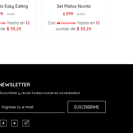
to Easy Eating
Set Platos Nuvita
Set
99
399
420
$
420
$
$
hasta en
12
Con
hasta en
12
Con
 de
$
33,25
cuotas de
$
33,25
cuo
NEWSLETTER
¡Suscribite y recibí todas nuestras novedades!
SUSCRIBIRME


