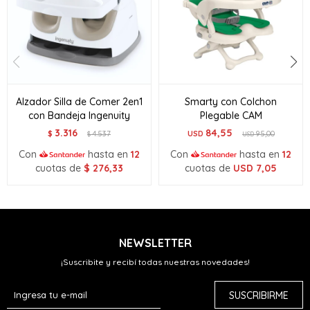
Alzador Silla de Comer 2en1
Smarty con Colchon
con Bandeja Ingenuity
Plegable CAM
3.316
84,55
$
4.537
USD
95,00
$
USD
Con
hasta en
12
Con
hasta en
12
cuotas de
$
276,33
cuotas de
USD
7,05
NEWSLETTER
¡Suscribite y recibí todas nuestras novedades!
SUSCRIBIRME