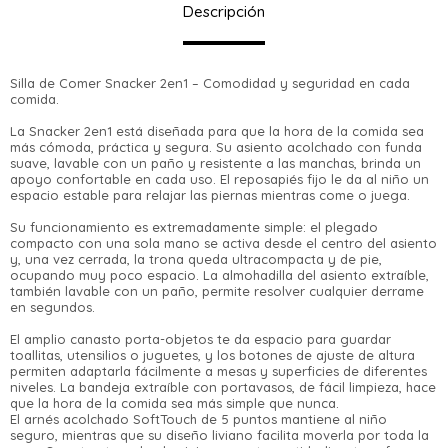
Descripción
Silla de Comer Snacker 2en1 – Comodidad y seguridad en cada
comida.
La Snacker 2en1 está diseñada para que la hora de la comida sea
más cómoda, práctica y segura. Su asiento acolchado con funda
suave, lavable con un paño y resistente a las manchas, brinda un
apoyo confortable en cada uso. El reposapiés fijo le da al niño un
espacio estable para relajar las piernas mientras come o juega.
Su funcionamiento es extremadamente simple: el plegado
compacto con una sola mano se activa desde el centro del asiento
y, una vez cerrada, la trona queda ultracompacta y de pie,
ocupando muy poco espacio. La almohadilla del asiento extraíble,
también lavable con un paño, permite resolver cualquier derrame
en segundos.
¡Sumate a la forma más ágil de comprar!
El amplio canasto porta-objetos te da espacio para guardar
Comprá en 3 cuotas sin recargo o hasta en
toallitas, utensilios o juguetes, y los botones de ajuste de altura
12 cuotas * ¡Solo con tu cédula!
permiten adaptarla fácilmente a mesas y superficies de diferentes
* sujeto aprobación crediticia.
niveles. La bandeja extraíble con portavasos, de fácil limpieza, hace
Verifica si estás calificado para comprar
que la hora de la comida sea más simple que nunca.
Comprá ahora y Pagá
con Pago Después:
El arnés acolchado SoftTouch de 5 puntos mantiene al niño
Estás calificado para comprar usando Pago
seguro, mientras que su diseño liviano facilita moverla por toda la
Después, hasta en 12
Cédula de identidad