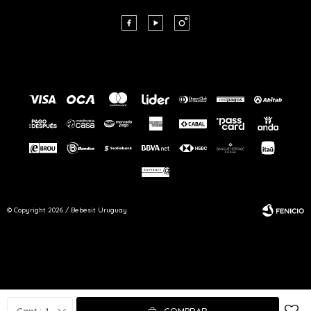



© Copyright 2026 / Bebesit Uruguay
Fenicio