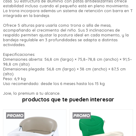
Después.
casa. Su estructura de aluminio con patas antideslizantes ofrece
Ups!
cuotas y sin tocar tu
estabilidad incluso cuando el pequeño está en pleno movimiento.
La trona incorpora además un sistema de retención con barra en T
Parece que no tenes oferta, lamentamos el
tarjeta de crédito
¡Algo salió mal!
¡Tenés hasta
para comprar en las cuotas
Celular
integrada en la bandeja.
inconveniente, por cualquier duda
que prefieras!
Por favor intenta nuevamente mas tarde.
contactanos en
Elegí tus productos preferidos
Ofrece 5 alturas para usarla como trona o silla de mesa,
preguntas@pagodespues.com.uy
acompañando el crecimiento del niño. Sus 3 inclinaciones de
Fecha de nacimiento
Elegís Pago Después como metodo
respaldo permiten ajustar la postura ideal en cada momento, y la
de pago
bandeja regulable en 3 profundidades se adapta a distintas
* sujeto a aprobación crediticia. El monto disponible
actividades.
Día
Mes
Año
puede variar por comercio
Especificaciones:
Dimensiones abierta: 56,8 cm (largo) × 75,8–78,8 cm (ancho) × 91,5–
Continuar
98,8 cm (alto)
Dimensiones plegada: 56,8 cm (largo) × 38 cm (ancho) × 87,5 cm
(alto)
Peso: 6,9 kg
Uso recomendado: desde los 6 meses hasta los 15 kg
Joie, lo premium a tu alcance.
productos que te pueden interesar