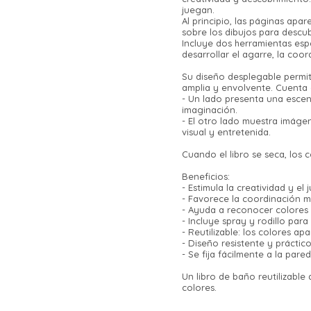
juegan.
Al principio, las páginas apa
sobre los dibujos para descub
Incluye dos herramientas es
desarrollar el agarre, la coo
Su diseño desplegable permite
amplia y envolvente. Cuenta
- Un lado presenta una escena
imaginación.
- El otro lado muestra imág
visual y entretenida.
Cuando el libro se seca, los
Beneficios:
- Estimula la creatividad y el
- Favorece la coordinación m
- Ayuda a reconocer colores 
- Incluye spray y rodillo para
- Reutilizable: los colores a
- Diseño resistente y práctic
- Se fija fácilmente a la pa
Un libro de baño reutilizabl
colores.