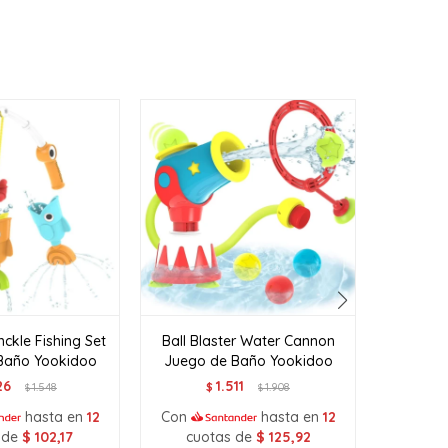
nckle Fishing Set
Ball Blaster Water Cannon
Pour n G
Baño Yookidoo
Juego de Baño Yookidoo
Juego 
26
1.511
1.548
$
1.908
$
$
hasta en
12
Con
hasta en
12
Con
 de
$
102,17
cuotas de
$
125,92
cuo