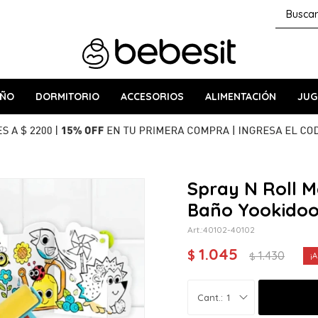
AÑO
DORMITORIO
ACCESORIOS
ALIMENTACIÓN
JUG
Spray N Roll 
Baño Yookido
40102-40102
1.045
$
1.430
$
1