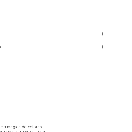
o
ncia mágica de colores,
tas una y otra vez mientras