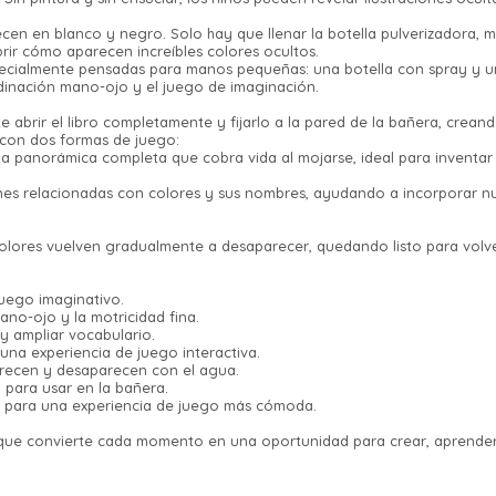
recen en blanco y negro. Solo hay que llenar la botella pulverizadora, mo
rir cómo aparecen increíbles colores ocultos.
pecialmente pensadas para manos pequeñas: una botella con spray y un
rdinación mano-ojo y el juego de imaginación.
 abrir el libro completamente y fijarlo a la pared de la bañera, creand
 con dos formas de juego:
¡Sumate a la forma más ágil de comprar!
 panorámica completa que cobra vida al mojarse, ideal para inventar h
Comprá en 3 cuotas sin recargo o hasta en
12 cuotas * ¡Solo con tu cédula!
enes relacionadas con colores y sus nombres, ayudando a incorporar 
* sujeto aprobación crediticia.
Verifica si estás calificado para comprar
Comprá ahora y Pagá
con Pago Después:
 colores vuelven gradualmente a desaparecer, quedando listo para volv
Estás calificado para comprar usando Pago
Después, hasta en 12
Cédula de identidad
Después.
Ups!
cuotas y sin tocar tu
 juego imaginativo.
ano-ojo y la motricidad fina.
Parece que no tenes oferta, lamentamos el
tarjeta de crédito
¡Algo salió mal!
¡Tenés hasta
para comprar en las cuotas
Celular
y ampliar vocabulario.
inconveniente, por cualquier duda
que prefieras!
 una experiencia de juego interactiva.
Por favor intenta nuevamente mas tarde.
contactanos en
Elegí tus productos preferidos
parecen y desaparecen con el agua.
preguntas@pagodespues.com.uy
o para usar en la bañera.
Fecha de nacimiento
Elegís Pago Después como metodo
red para una experiencia de juego más cómoda.
de pago
e que convierte cada momento en una oportunidad para crear, aprende
* sujeto a aprobación crediticia. El monto disponible
Día
Mes
Año
puede variar por comercio