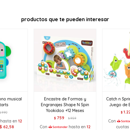
Continuar
productos que te pueden interesar
ono musical
Encastre de Formas y
Catch n Spri
tarts
Engranajes Shape N Spin
Juego de 
Yookidoo +12 Meses
1.2
990
$
$
759
$
959
$
hasta en
12
Con
$
62,58
Con
hasta en
12
cuotas