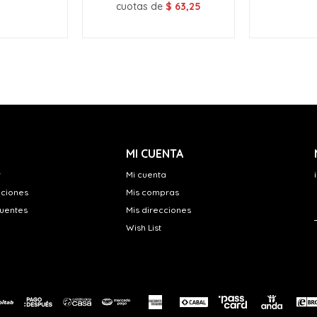
cuotas de
$
63,25
MI CUENTA
r
Mi cuenta
uciones
Mis compras
cuentes
Mis direcciones
Wish List