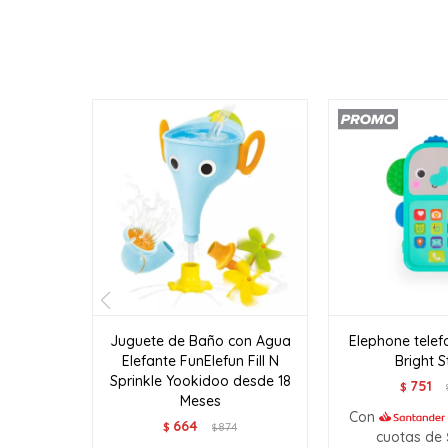
Juguete de Baño con Agua
Elephone telef
Elefante FunElefun Fill N
Bright S
Sprinkle Yookidoo desde 18
751
$
Meses
Con
664
$
874
$
cuotas de