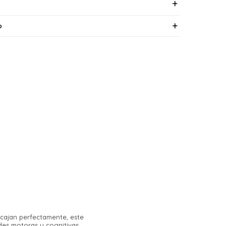
o
ncajan perfectamente, este
des motoras y cognitivas.