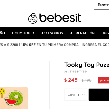
AÑO
DORMITORIO
ACCESORIOS
ALIMENTACIÓN
JUG
Tooky Toy Puzz
TY854-TY854
245
$
490
$
1