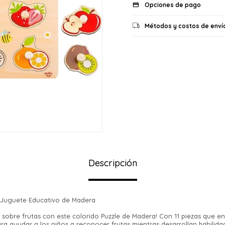
Opciones de pago
Métodos y costos de enví
Descripción
– Juguete Educativo de Madera
s sobre frutas con este colorido Puzzle de Madera! Con 11 piezas que e
¡Sumate a la forma más ágil de comprar!
ra ayudar a los niños a reconocer frutas mientras desarrollan habilida