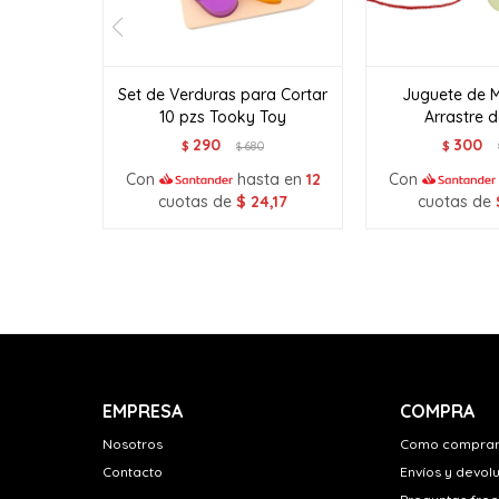
Set de Verduras para Cortar
Juguete de 
10 pzs Tooky Toy
Arrastre d
290
300
$
680
$
$
Con
hasta en
12
Con
cuotas de
$
24,17
cuotas de
EMPRESA
COMPRA
Nosotros
Como compra
Contacto
Envíos y devol