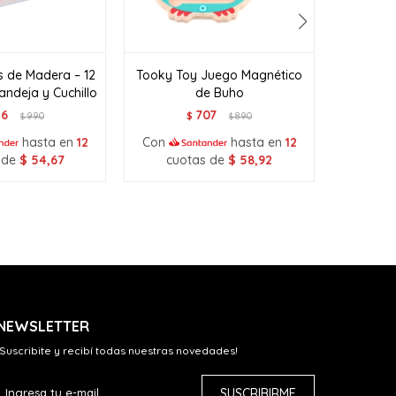
s de Madera – 12
Tooky Toy Juego Magnético
Tooky
andeja y Cuchillo
de Buho
56
707
990
$
890
$
$
hasta en
12
Con
hasta en
12
Con
 de
$
54,67
cuotas de
$
58,92
cuo
NEWSLETTER
¡Suscribite y recibí todas nuestras novedades!
SUSCRIBIRME