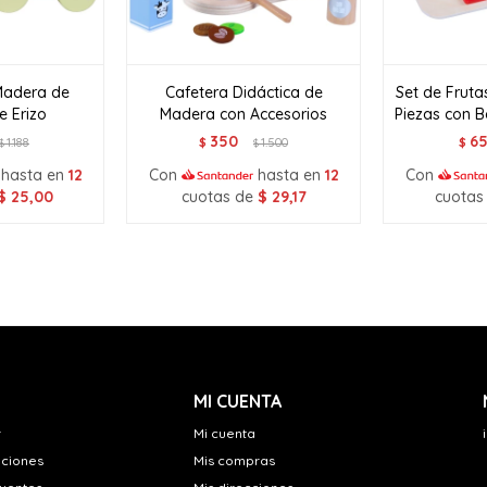
Madera de
Cafetera Didáctica de
Set de Fruta
e Erizo
Madera con Accesorios
Piezas con B
350
6
1.188
$
1.500
$
$
$
hasta en
12
Con
hasta en
12
Con
$
25,00
cuotas de
$
29,17
cuotas
MI CUENTA
r
Mi cuenta
uciones
Mis compras