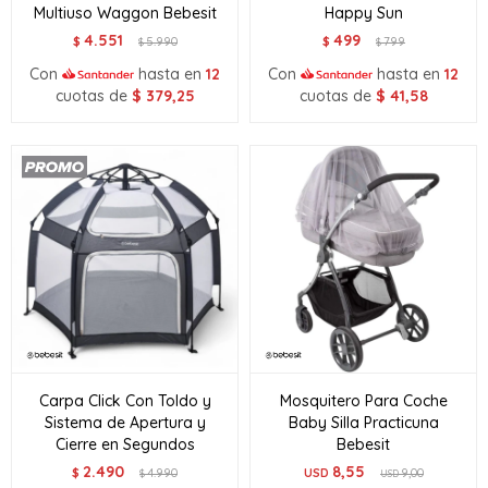
Multiuso Waggon Bebesit
Happy Sun
4.551
499
$
5.990
$
799
$
$
Con
hasta en
12
Con
hasta en
12
cuotas de
$
379,25
cuotas de
$
41,58
Carpa Click Con Toldo y
Mosquitero Para Coche
Sistema de Apertura y
Baby Silla Practicuna
Cierre en Segundos
Bebesit
2.490
8,55
$
4.990
USD
9,00
$
USD