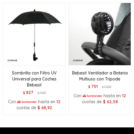
Sombrilla con Filtro UV
Bebesit Ventilador a Bateria
Universal para Coches
Multiuso con Tripode
Bebesit
751
$
1.200
$
827
$
1.160
$
Con
hasta en
12
Con
hasta en
12
cuotas de
$
62,58
cuotas de
$
68,92