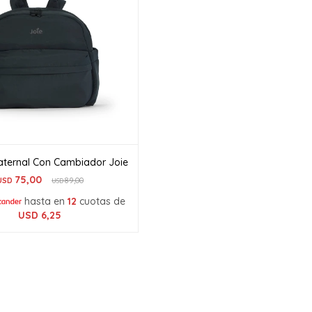
aternal Con Cambiador Joie
75,00
USD
89,00
USD
hasta en
12
cuotas de
USD
6,25