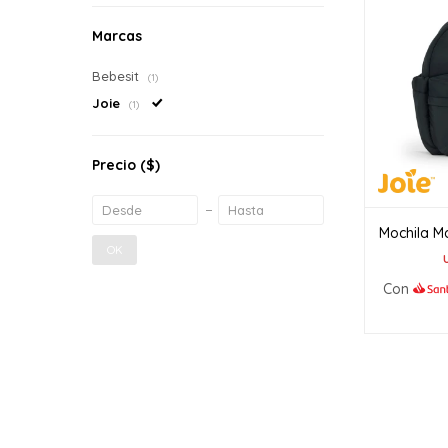
Marcas
Bebesit
(1)
Joie
(1)
Precio
($)
Mochila M
OK
Con