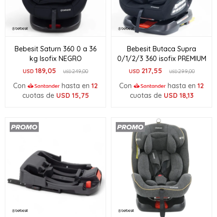
Bebesit Saturn 360 0 a 36
Bebesit Butaca Supra
kg Isofix NEGRO
0/1/2/3 360 isofix PREMIUM
189,05
217,55
USD
249,00
USD
299,00
USD
USD
Con
hasta en
12
Con
hasta en
12
cuotas de
USD
15,75
cuotas de
USD
18,13