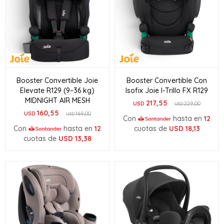
Booster Convertible Joie
Booster Convertible Con
Elevate R129 (9–36 kg)
Isofix Joie I-Trillo FX R129
MIDNIGHT AIR MESH
217,55
USD
229,00
USD
160,55
USD
169,00
USD
Con
hasta en
12
Con
hasta en
12
cuotas de
USD
18,13
cuotas de
USD
13,38