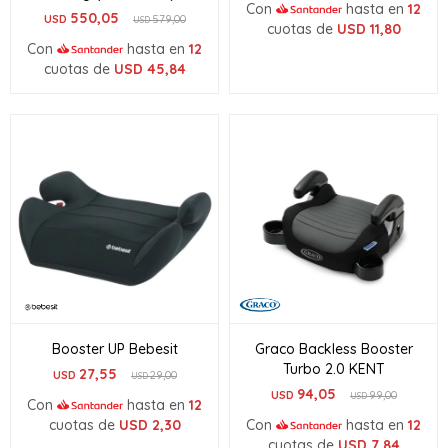
Con
hasta en
12
550,05
USD
579,00
USD
cuotas de
USD
11,80
Con
hasta en
12
cuotas de
USD
45,84
Booster UP Bebesit
Graco Backless Booster
Turbo 2.0 KENT
27,55
USD
29,00
USD
94,05
USD
99,00
USD
Con
hasta en
12
cuotas de
USD
2,30
Con
hasta en
12
cuotas de
USD
7,84