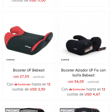
cuotas de
USD
11,00
Booster UP Bebesit
Booster Alzador UP Fix con
Isofix Bebesit
27,55
USD
35,00
USD
56,05
USD
89,00
USD
Con
hasta en
12
cuotas de
USD
2,30
Con
hasta en
12
cuotas de
USD
4,67