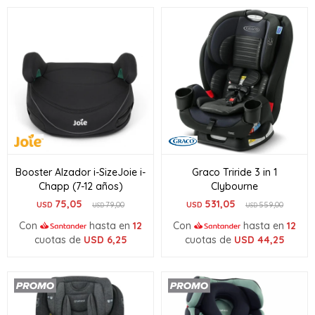
Booster Alzador i-SizeJoie i-
Graco Triride 3 in 1
Chapp (7-12 años)
Clybourne
75,05
531,05
USD
79,00
USD
559,00
USD
USD
Con
hasta en
12
Con
hasta en
12
cuotas de
USD
6,25
cuotas de
USD
44,25