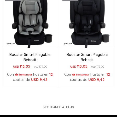
Booster Smart Plegable
Booster Smart Plegable
Bebesit
Bebesit
113,05
113,05
USD
179,00
USD
179,00
USD
USD
Con
hasta en
12
Con
hasta en
12
cuotas de
USD
9,42
cuotas de
USD
9,42
MOSTRANDO
40
DE
40