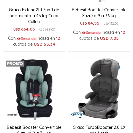
Graco Extend2fit 3 in 1 de
Bebesit Booster Convertible
nacimiento a 45 kg Color
Suzuka 9 a 36 kg
Cullen
84,55
USD
132,00
USD
664,05
USD
699,00
USD
Con
hasta en
12
Con
hasta en
12
cuotas de
USD
7,05
cuotas de
USD
55,34
Bebesit Booster Convertible
Graco TurboBooster 2.0 LX