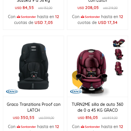
Suzuka 9 a 36 kg
con Latch
84,55
208,05
USD
132,00
USD
219,00
USD
USD
Con
hasta en
12
Con
hasta en
12
cuotas de
USD
7,05
cuotas de
USD
17,34
Graco Tranzitions Proof con
TURN2ME silla de auto 360
LATCH
de 0 a 45 KG GRACO
350,55
816,05
USD
399,00
USD
859,00
USD
USD
Con
hasta en
12
Con
hasta en
12