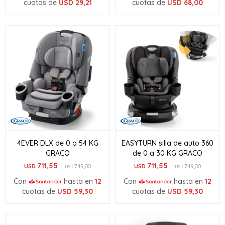
cuotas de
USD
29,21
cuotas de
USD
68,00
4EVER DLX de 0 a 54 KG
EASYTURN silla de auto 360
GRACO
de 0 a 30 KG GRACO
711,55
711,55
USD
749,00
USD
749,00
USD
USD
Con
hasta en
12
Con
hasta en
12
cuotas de
USD
59,30
cuotas de
USD
59,30