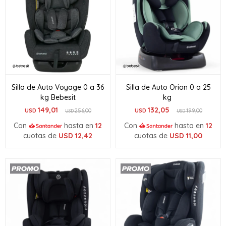
Silla de Auto Voyage 0 a 36
Silla de Auto Orion 0 a 25
kg Bebesit
kg
149,01
132,05
USD
256,00
USD
199,00
USD
USD
Con
hasta en
12
Con
hasta en
12
cuotas de
USD
12,42
cuotas de
USD
11,00