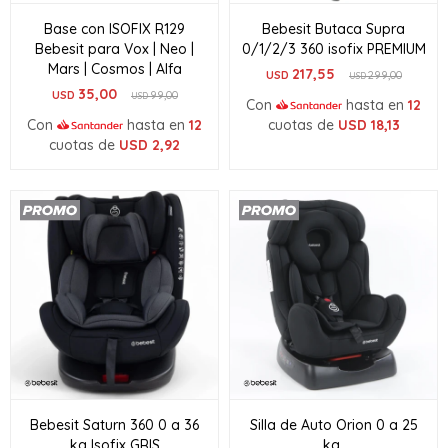
Base con ISOFIX R129
Bebesit Butaca Supra
Bebesit para Vox | Neo |
0/1/2/3 360 isofix PREMIUM
Mars | Cosmos | Alfa
217,55
USD
299,00
USD
35,00
USD
99,00
USD
Con
hasta en
12
Con
hasta en
12
cuotas de
USD
18,13
cuotas de
USD
2,92
Bebesit Saturn 360 0 a 36
Silla de Auto Orion 0 a 25
kg Isofix GRIS
kg