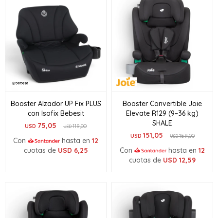
Booster Alzador UP Fix PLUS
Booster Convertible Joie
con Isofix Bebesit
Elevate R129 (9–36 kg)
SHALE
75,05
USD
119,00
USD
151,05
USD
159,00
USD
Con
hasta en
12
cuotas de
USD
6,25
Con
hasta en
12
cuotas de
USD
12,59