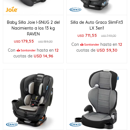
Baby Silla Joie I-SNUG 2 del
Silla de Auto Graco SlimFit3
Nacimiento a los 13 kg
LX 3en1
RAVEN
711,55
USD
749,00
USD
179,55
USD
189,00
USD
Con
hasta en
12
Con
hasta en
12
cuotas de
USD
59,30
cuotas de
USD
14,96