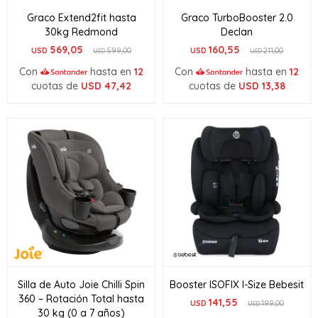
Graco Extend2fit hasta
Graco TurboBooster 2.0
30kg Redmond
Declan
569,05
160,55
USD
599,00
USD
211,00
USD
USD
Con
hasta en
12
Con
hasta en
12
cuotas de
USD
47,42
cuotas de
USD
13,38
Silla de Auto Joie Chilli Spin
Booster ISOFIX I-Size Bebesit
360 – Rotación Total hasta
141,55
USD
199,00
USD
30 kg (0 a 7 años)