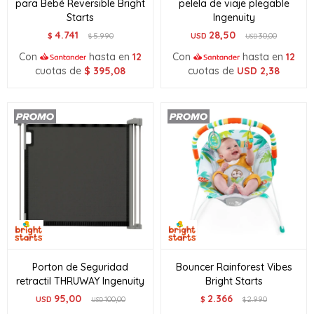
para Bebé Reversible Bright
pelela de viaje plegable
Starts
Ingenuity
4.741
28,50
$
5.990
USD
30,00
$
USD
Con
hasta en
12
Con
hasta en
12
cuotas de
$
395,08
cuotas de
USD
2,38
Porton de Seguridad
Bouncer Rainforest Vibes
retractil THRUWAY Ingenuity
Bright Starts
95,00
2.366
USD
100,00
$
2.990
USD
$