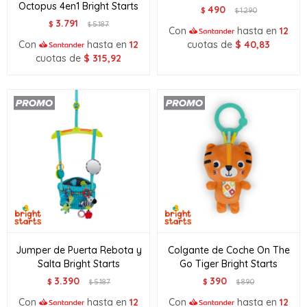
Octopus 4en1 Bright Starts
490
$
1.290
$
3.791
$
5.187
$
Con
hasta en
12
Con
hasta en
12
cuotas de
$
40,83
cuotas de
$
315,92
Jumper de Puerta Rebota y
Colgante de Coche On The
Salta Bright Starts
Go Tiger Bright Starts
3.390
390
$
5.187
$
890
$
$
Con
hasta en
12
Con
hasta en
12