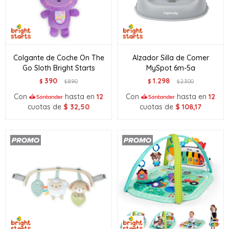
Colgante de Coche On The
Alzador Silla de Comer
Go Sloth Bright Starts
MySpot 6m-5a
390
1.298
$
890
$
2.300
$
$
Con
hasta en
12
Con
hasta en
12
cuotas de
$
32,50
cuotas de
$
108,17