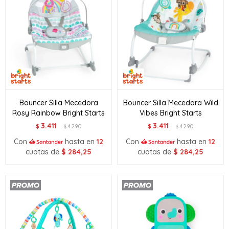
Bouncer Silla Mecedora
Bouncer Silla Mecedora Wild
Rosy Rainbow Bright Starts
Vibes Bright Starts
3.411
3.411
$
4.290
$
4.290
$
$
Con
hasta en
12
Con
hasta en
12
cuotas de
$
284,25
cuotas de
$
284,25