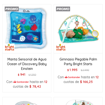
Manta Sensorial de Agua
Gimnasio Plegable Palm
Ocean of Discovery Baby
Party Bright Starts
Einstein
1.995
$
2.990
$
941
$
1.250
$
Con
hasta en
12
Con
hasta en
12
cuotas de
$
166,25
cuotas de
$
78,42