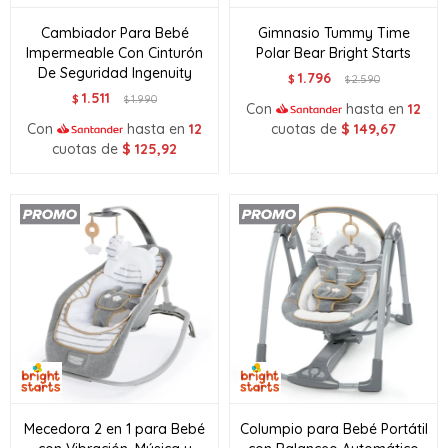
Cambiador Para Bebé
Gimnasio Tummy Time
Impermeable Con Cinturón
Polar Bear Bright Starts
De Seguridad Ingenuity
1.796
$
2.590
$
1.511
$
1.990
$
Con
hasta en
12
Con
hasta en
12
cuotas de
$
149,67
cuotas de
$
125,92
Mecedora 2 en 1 para Bebé
Columpio para Bebé Portátil