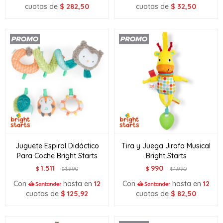
cuotas de
$
282,50
cuotas de
$
32,50
Juguete Espiral Didáctico
Tira y Juega Jirafa Musical
Para Coche Bright Starts
Bright Starts
1.511
990
$
1.990
$
1.990
$
$
Con
hasta en
12
Con
hasta en
12
cuotas de
$
125,92
cuotas de
$
82,50