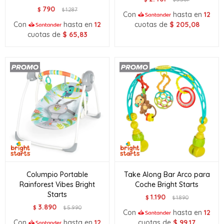
790
$
1.287
$
Con
hasta en
12
Con
hasta en
12
cuotas de
$
205,08
cuotas de
$
65,83
Columpio Portable
Take Along Bar Arco para
Rainforest Vibes Bright
Coche Bright Starts
Starts
1.190
$
1.890
$
3.890
$
5.990
$
Con
hasta en
12
Con
hasta en
12
cuotas de
$
99,17