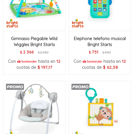
Gimnasio Plegable Wild
Elephone telefono musical
Wiggles Bright Starts
Bright Starts
2.366
751
$
2.990
$
990
$
$
Con
hasta en
12
Con
hasta en
12
cuotas de
$
197,17
cuotas de
$
62,58