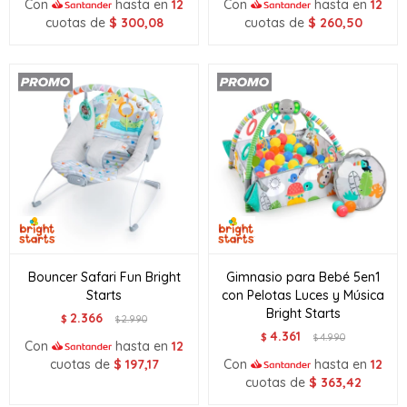
Con
hasta en
12
Con
hasta en
12
cuotas de
$
300,08
cuotas de
$
260,50
Bouncer Safari Fun Bright
Gimnasio para Bebé 5en1
Starts
con Pelotas Luces y Música
Bright Starts
2.366
$
2.990
$
4.361
$
4.990
$
Con
hasta en
12
cuotas de
$
197,17
Con
hasta en
12
cuotas de
$
363,42