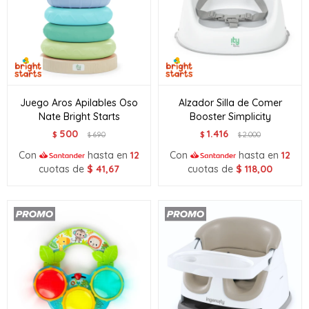
Juego Aros Apilables Oso
Alzador Silla de Comer
Nate Bright Starts
Booster Simplicity
500
1.416
$
690
$
2.000
$
$
Con
hasta en
12
Con
hasta en
12
cuotas de
$
41,67
cuotas de
$
118,00