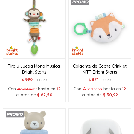
Tira y Juega Mono Musical
Colgante de Coche Crinklet
Bright Starts
KITT Bright Starts
990
371
$
1.990
$
590
$
$
Con
hasta en
12
Con
hasta en
12
cuotas de
$
82,50
cuotas de
$
30,92