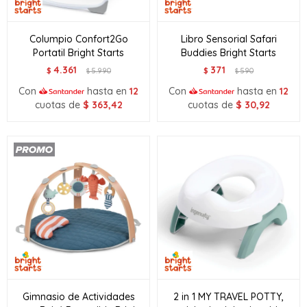
Columpio Confort2Go
Libro Sensorial Safari
Portatil Bright Starts
Buddies Bright Starts
4.361
371
$
5.990
$
590
$
$
Con
hasta en
12
Con
hasta en
12
cuotas de
$
363,42
cuotas de
$
30,92
Gimnasio de Actividades
2 in 1 MY TRAVEL POTTY,