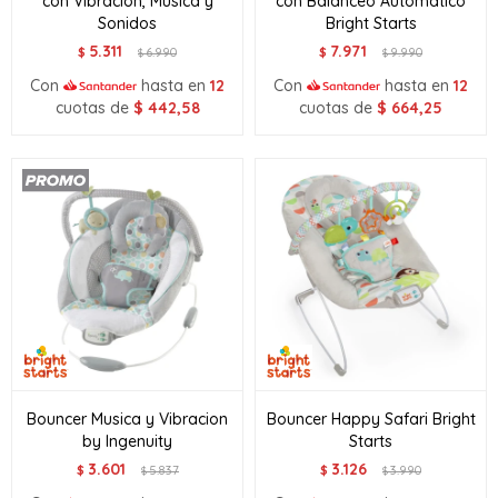
con Vibración, Música y
con Balanceo Automático
Sonidos
Bright Starts
5.311
7.971
$
6.990
$
9.990
$
$
Con
hasta en
12
Con
hasta en
12
cuotas de
$
442,58
cuotas de
$
664,25
Bouncer Musica y Vibracion
Bouncer Happy Safari Bright
by Ingenuity
Starts
3.601
3.126
$
5.837
$
3.990
$
$