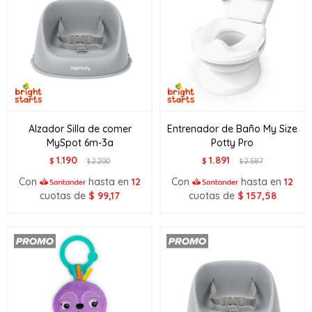
Alzador Silla de comer
Entrenador de Baño My Size
MySpot 6m-3a
Potty Pro
1.190
1.891
$
2.200
$
2.587
$
$
Con
hasta en
12
Con
hasta en
12
cuotas de
$
99,17
cuotas de
$
157,58