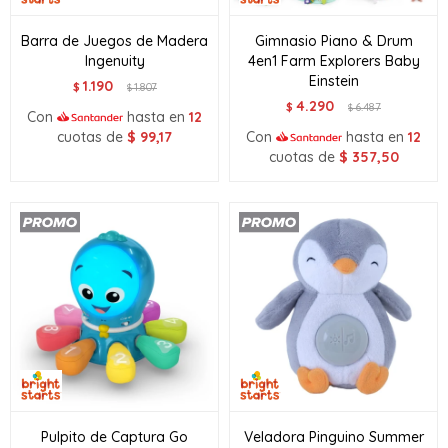
Barra de Juegos de Madera
Gimnasio Piano & Drum
Ingenuity
4en1 Farm Explorers Baby
Einstein
1.190
$
1.807
$
4.290
$
6.487
$
Con
hasta en
12
cuotas de
$
99,17
Con
hasta en
12
cuotas de
$
357,50
Pulpito de Captura Go
Veladora Pinguino Summer