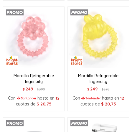
Mordillo Refrigerable
Mordillo Refrigerable
Ingenuity
Ingenuity
249
249
$
390
$
290
$
$
Con
hasta en
12
Con
hasta en
12
cuotas de
$
20,75
cuotas de
$
20,75