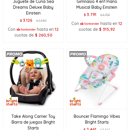
Juguete de Cuna Sea
Gimnasio 4 en1 Piano
Dreams Deluxe Baby
Musical Baby Einstein
Einstein
3.791
$
6.700
$
3.126
$
4.990
$
Con
hasta en
12
Con
hasta en
12
cuotas de
$
315,92
cuotas de
$
260,50
Take Along Carrier Toy
Bouncer Flamingo Vibes
Barra de juegos Bright
Bright Starts
Starts
2.461
$
3.367
$