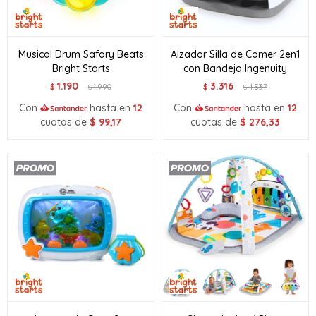
Musical Drum Safary Beats
Alzador Silla de Comer 2en1
Bright Starts
con Bandeja Ingenuity
1.190
3.316
$
1.990
$
4.537
$
$
Con
hasta en
12
Con
hasta en
12
cuotas de
$
99,17
cuotas de
$
276,33