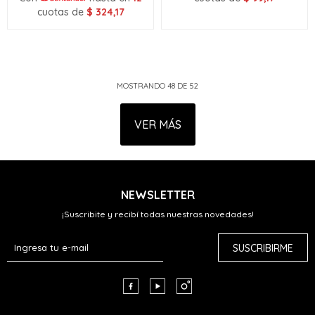
cuotas de
$
324,17
MOSTRANDO
48
DE
52
VER MÁS
NEWSLETTER
¡Suscribite y recibí todas nuestras novedades!
SUSCRIBIRME


