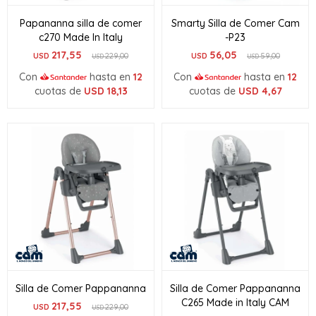
Papananna silla de comer
Smarty Silla de Comer Cam
c270 Made In Italy
-P23
217,55
56,05
USD
229,00
USD
59,00
USD
USD
Con
hasta en
12
Con
hasta en
12
cuotas de
USD
18,13
cuotas de
USD
4,67
Silla de Comer Pappananna
Silla de Comer Pappananna
C265 Made in Italy CAM
217,55
USD
229,00
USD