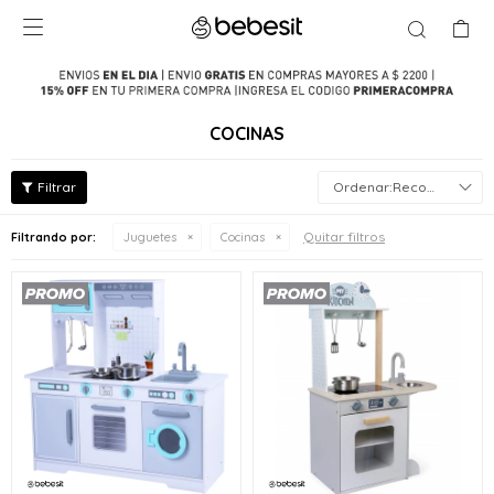

COCINAS
Recomendados
Quitar filtros
Filtrando por:
Juguetes
Cocinas