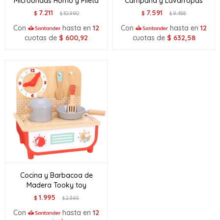
Microondas Horno y Pileta
Campana y Lavarropas
7.211
7.591
$
10.990
$
9.488
$
$
Con
hasta en
12
Con
hasta en
12
cuotas de
$
600,92
cuotas de
$
632,58
Cocina y Barbacoa de
Madera Tooky toy
1.995
$
2.365
$
Con
hasta en
12