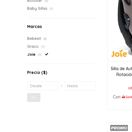
Booster
(4)
Baby Sillas
(1)
Marcas
Bebesit
(8)
Graco
(7)
Joie
(5)
Silla de A
Precio
($)
Rotació
U
Con
OK