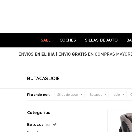
SALE
COCHES
SILLAS DE AUTO
B
BUTACAS JOIE
Q
Filtrando por:
Sillas de auto
Butacas
Joie
Categorías
Butacas
(5)