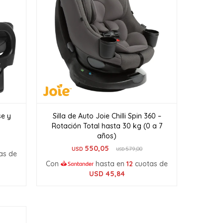
se y
Silla de Auto Joie Chilli Spin 360 –
Rotación Total hasta 30 kg (0 a 7
años)
550,05
USD
579,00
USD
as de
Con
hasta en
12
cuotas de
USD
45,84