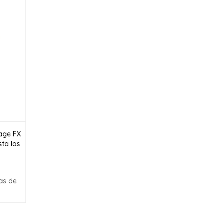
tage FX
sta los
as de