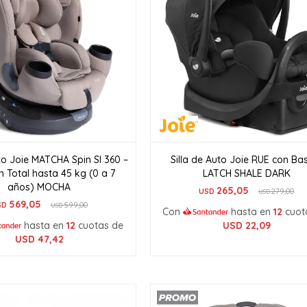
uto Joie MATCHA Spin SI 360 –
Silla de Auto Joie RUE con Ba
n Total hasta 45 kg (0 a 7
LATCH SHALE DARK
años) MOCHA
265,05
USD
279,00
USD
569,05
SD
599,00
USD
Con
hasta en
12
cuot
hasta en
12
cuotas de
USD
22,09
USD
47,42