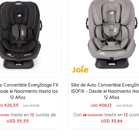
uto Convertible EveryStage FX
Silla de Auto Convertible EveryS
esde el Nacimiento Hasta los
ISOFIX – Desde el Nacimiento Ha
12 Años
12 Años
426,55
406,12
SD
499,00
USD
499,00
USD
USD
hasta en
12
cuotas de
Con
hasta en
12
cuot
USD
35,55
USD
33,84