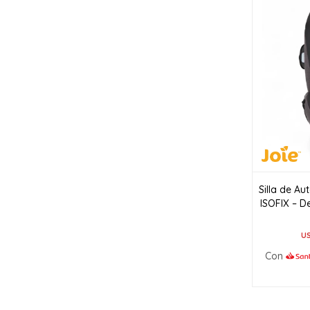
Silla de A
ISOFIX – D
U
Con