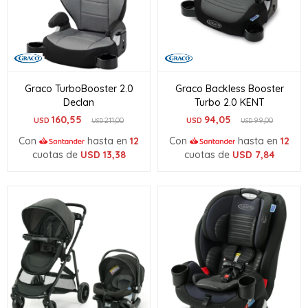
Graco TurboBooster 2.0
Graco Backless Booster
Declan
Turbo 2.0 KENT
160,55
94,05
USD
211,00
USD
99,00
USD
USD
Con
hasta en
12
Con
hasta en
12
cuotas de
USD
13,38
cuotas de
USD
7,84