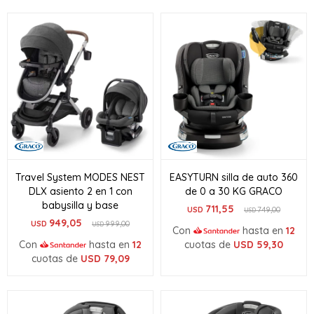
Travel System MODES NEST
EASYTURN silla de auto 360
DLX asiento 2 en 1 con
de 0 a 30 KG GRACO
babysilla y base
711,55
USD
749,00
USD
949,05
USD
999,00
USD
Con
hasta en
12
Con
hasta en
12
cuotas de
USD
59,30
cuotas de
USD
79,09