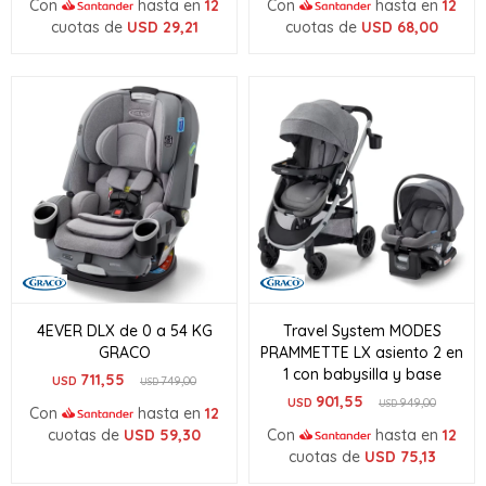
Con
hasta en
12
Con
hasta en
12
cuotas de
USD
29,21
cuotas de
USD
68,00
4EVER DLX de 0 a 54 KG
Travel System MODES
GRACO
PRAMMETTE LX asiento 2 en
1 con babysilla y base
711,55
USD
749,00
USD
901,55
USD
949,00
USD
Con
hasta en
12
cuotas de
USD
59,30
Con
hasta en
12
cuotas de
USD
75,13