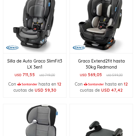
Silla de Auto Graco SlimFit3
Graco Extend2fit hasta
LX 3en1
30kg Redmond
711,55
569,05
USD
749,00
USD
599,00
USD
USD
Con
hasta en
12
Con
hasta en
12
cuotas de
USD
59,30
cuotas de
USD
47,42