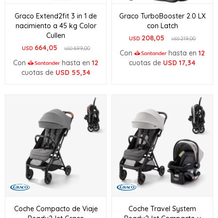
Graco Extend2fit 3 in 1 de
Graco TurboBooster 2.0 LX
nacimiento a 45 kg Color
con Latch
Cullen
208,05
USD
219,00
USD
664,05
USD
699,00
USD
Con
hasta en
12
Con
hasta en
12
cuotas de
USD
17,34
cuotas de
USD
55,34
Coche Compacto de Viaje
Coche Travel System