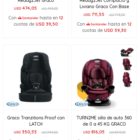
Ready2Jet Graco
Ready2Jet Compacto y
Liviano Graco Con Base
474,05
USD
499,00
USD
711,55
USD
749,00
USD
Con
hasta en
12
cuotas de
USD
39,50
Con
hasta en
12
cuotas de
USD
59,30
Graco Tranzitions Proof con
TURN2ME silla de auto 360
LATCH
de 0 a 45 KG GRACO
350,55
816,05
USD
399,00
USD
859,00
USD
USD