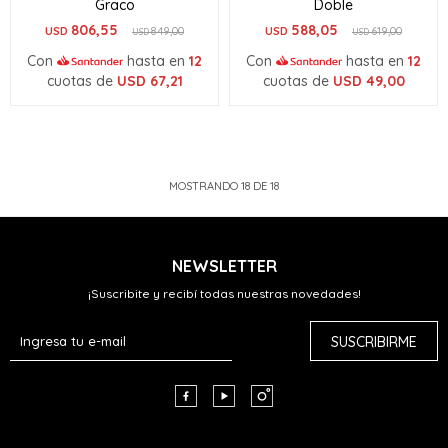
Graco
Doble
806,55
588,05
USD
849,00
USD
619,00
USD
USD
Con
hasta en
12
Con
hasta en
12
cuotas de
USD
67,21
cuotas de
USD
49,00
MOSTRANDO
18
DE
18
NEWSLETTER
¡Suscribite y recibí todas nuestras novedades!
SUSCRIBIRME


