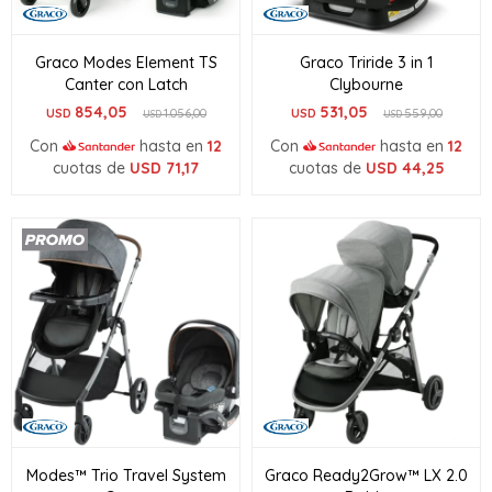
Graco Modes Element TS
Graco Triride 3 in 1
Canter con Latch
Clybourne
854,05
531,05
USD
1.056,00
USD
559,00
USD
USD
Con
hasta en
12
Con
hasta en
12
cuotas de
USD
71,17
cuotas de
USD
44,25
Modes™ Trio Travel System
Graco Ready2Grow™ LX 2.0