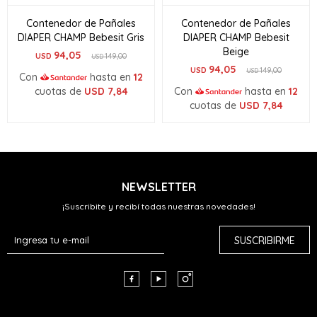
Contenedor de Pañales
Contenedor de Pañales
DIAPER CHAMP Bebesit Gris
DIAPER CHAMP Bebesit
Beige
94,05
USD
149,00
USD
94,05
USD
149,00
USD
Con
hasta en
12
cuotas de
USD
7,84
Con
hasta en
12
cuotas de
USD
7,84
NEWSLETTER
¡Suscribite y recibí todas nuestras novedades!
SUSCRIBIRME


