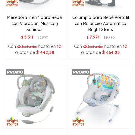
Mecedora 2 en 1 para Bebé
Columpio para Bebé Portátil
con Vibración, Música y
con Balanceo Automático
Sonidos
Bright Starts
5.311
7.971
$
6.990
$
9.990
$
$
Con
hasta en
12
Con
hasta en
12
cuotas de
$
442,58
cuotas de
$
664,25