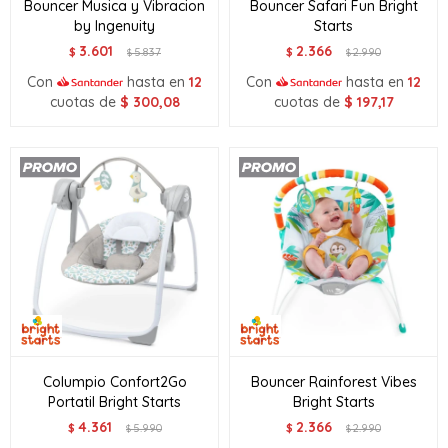
Bouncer Musica y Vibracion
Bouncer Safari Fun Bright
by Ingenuity
Starts
3.601
2.366
$
5.837
$
2.990
$
$
Con
hasta en
12
Con
hasta en
12
cuotas de
$
300,08
cuotas de
$
197,17
Columpio Confort2Go
Bouncer Rainforest Vibes
Portatil Bright Starts
Bright Starts
4.361
2.366
$
5.990
$
2.990
$
$