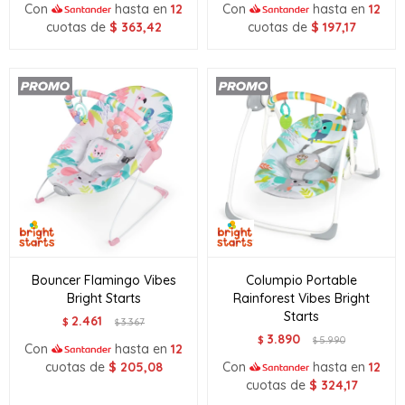
Con
hasta en
12
Con
hasta en
12
cuotas de
$
363,42
cuotas de
$
197,17
Bouncer Flamingo Vibes
Columpio Portable
Bright Starts
Rainforest Vibes Bright
Starts
2.461
$
3.367
$
3.890
$
5.990
$
Con
hasta en
12
cuotas de
$
205,08
Con
hasta en
12
cuotas de
$
324,17