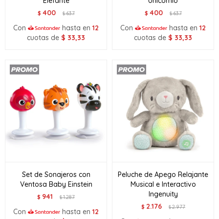
Elefante
Unicornio
400
400
$
637
$
637
$
$
Con
hasta en
12
Con
hasta en
12
cuotas de
$
33,33
cuotas de
$
33,33
Set de Sonajeros con
Peluche de Apego Relajante
Ventosa Baby Einstein
Musical e Interactivo
Ingenuity
941
$
1.287
$
2.176
$
2.977
$
Con
hasta en
12