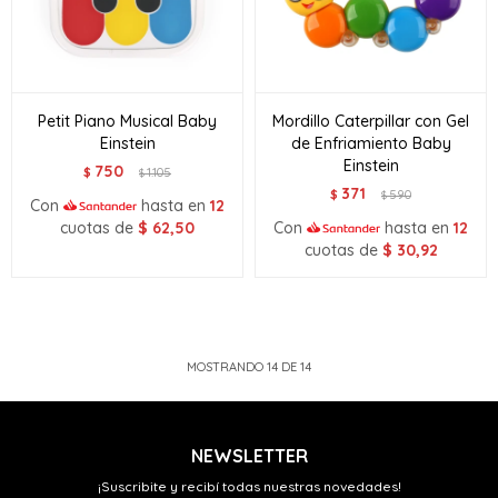
Petit Piano Musical Baby
Mordillo Caterpillar con Gel
Einstein
de Enfriamiento Baby
Einstein
750
$
1.105
$
371
$
590
$
Con
hasta en
12
cuotas de
$
62,50
Con
hasta en
12
cuotas de
$
30,92
MOSTRANDO
14
DE
14
NEWSLETTER
¡Suscribite y recibí todas nuestras novedades!