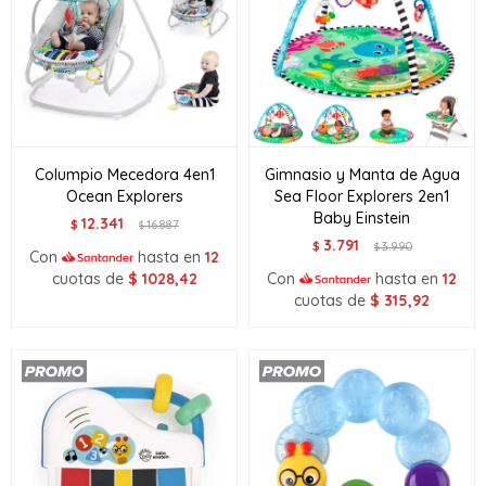
Columpio Mecedora 4en1
Gimnasio y Manta de Agua
Ocean Explorers
Sea Floor Explorers 2en1
Baby Einstein
12.341
$
16.887
$
3.791
$
3.990
$
Con
hasta en
12
cuotas de
$
1028,42
Con
hasta en
12
cuotas de
$
315,92