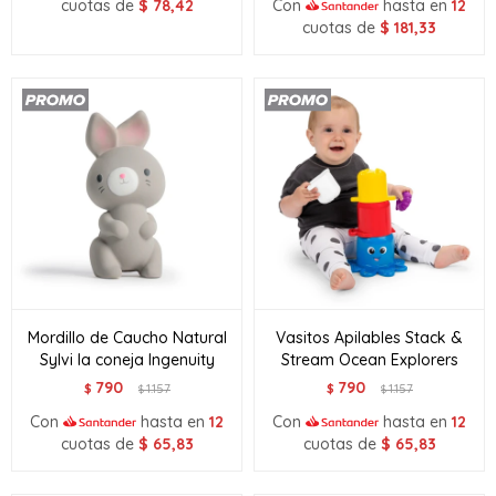
cuotas de
$
78,42
Con
hasta en
12
cuotas de
$
181,33
Mordillo de Caucho Natural
Vasitos Apilables Stack &
Sylvi la coneja Ingenuity
Stream Ocean Explorers
790
790
$
1.157
$
1.157
$
$
Con
hasta en
12
Con
hasta en
12
cuotas de
$
65,83
cuotas de
$
65,83