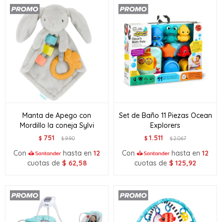
Manta de Apego con
Set de Baño 11 Piezas Ocean
Mordillo la coneja Sylvi
Explorers
751
1.511
$
990
$
2.067
$
$
Con
hasta en
12
Con
hasta en
12
cuotas de
$
62,58
cuotas de
$
125,92