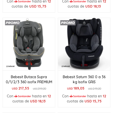
Con
hasta en
12
Con
hasta en
12
cuotas de
USD
15,75
cuotas de
USD
18,13
Bebesit Butaca Supra
Bebesit Saturn 360 0 a 36
0/1/2/3 360 isofix PREMIUM
kg Isofix GRIS
217,55
189,05
USD
299,00
USD
249,00
USD
USD
Con
hasta en
12
Con
hasta en
12
cuotas de
USD
18,13
cuotas de
USD
15,75