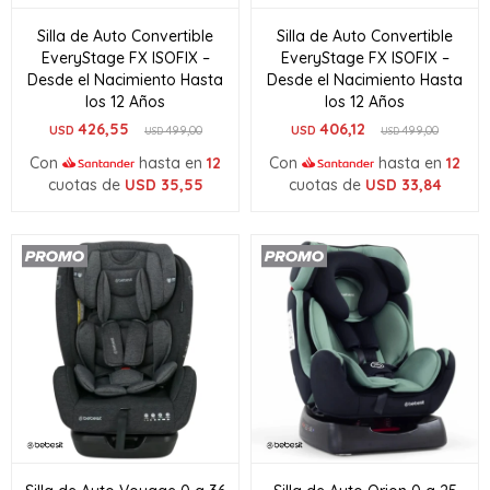
Silla de Auto Convertible
Silla de Auto Convertible
EveryStage FX ISOFIX –
EveryStage FX ISOFIX –
Desde el Nacimiento Hasta
Desde el Nacimiento Hasta
los 12 Años
los 12 Años
426,55
406,12
USD
499,00
USD
499,00
USD
USD
Con
hasta en
12
Con
hasta en
12
cuotas de
USD
35,55
cuotas de
USD
33,84