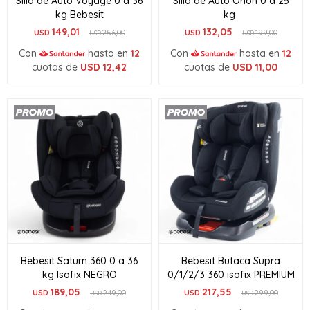
Silla de Auto Voyage 0 a 36
Silla de Auto Orion 0 a 25
kg Bebesit
kg
149,01
132,05
USD
256,00
USD
199,00
USD
USD
Con
hasta en
12
Con
hasta en
12
cuotas de
USD
12,42
cuotas de
USD
11,00
Bebesit Saturn 360 0 a 36
Bebesit Butaca Supra
kg Isofix NEGRO
0/1/2/3 360 isofix PREMIUM
189,05
217,55
USD
249,00
USD
299,00
USD
USD