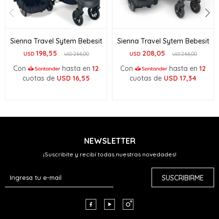
Sienna Travel Sytem Bebesit
Sienna Travel Sytem Bebesit
198,55
208,05
USD
266,00
USD
266,00
USD
USD
Con
hasta en
12
Con
hasta en
12
cuotas de
USD
16,55
cuotas de
USD
17,34
NEWSLETTER
¡Suscribite y recibí todas nuestras novedades!
SUSCRIBIRME


