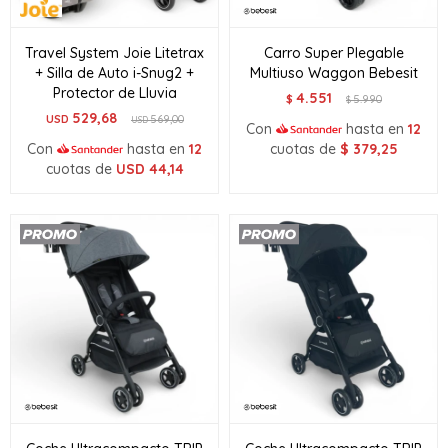
Travel System Joie Litetrax
Carro Super Plegable
+ Silla de Auto i-Snug2 +
Multiuso Waggon Bebesit
Protector de Lluvia
4.551
$
5.990
$
529,68
USD
569,00
USD
Con
hasta en
12
Con
hasta en
12
cuotas de
$
379,25
cuotas de
USD
44,14