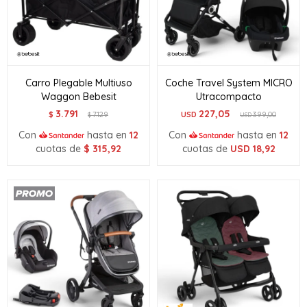
Carro Plegable Multiuso
Coche Travel System MICRO
Waggon Bebesit
Utracompacto
3.791
227,05
$
7.129
USD
399,00
$
USD
Con
hasta en
12
Con
hasta en
12
cuotas de
$
315,92
cuotas de
USD
18,92