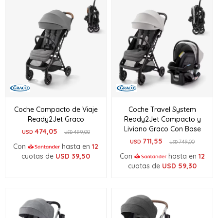
Coche Compacto de Viaje
Coche Travel System
Ready2Jet Graco
Ready2Jet Compacto y
Liviano Graco Con Base
474,05
USD
499,00
USD
711,55
USD
749,00
USD
Con
hasta en
12
cuotas de
USD
39,50
Con
hasta en
12
cuotas de
USD
59,30