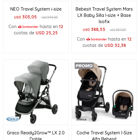
NEO Travel System i-size
Bebesit Travel System Mars
LX Baby Silla I-size + Base
303,05
USD
399,00
USD
Isofix
Con
hasta en
12
388,55
USD
584,00
USD
cuotas de
USD
25,25
Con
hasta en
12
cuotas de
USD
32,38
Graco Ready2Grow™ LX 2.0
Coche Travel System I-Size
Doble
Alfa Bebesit