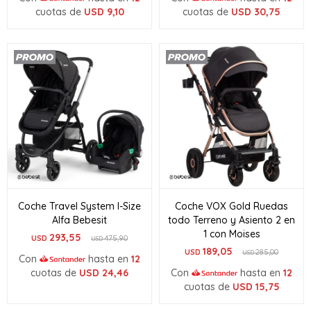
cuotas de
USD
9,10
cuotas de
USD
30,75
Coche Travel System I-Size
Coche VOX Gold Ruedas
Alfa Bebesit
todo Terreno y Asiento 2 en
1 con Moises
293,55
USD
475,90
USD
189,05
USD
285,00
USD
Con
hasta en
12
cuotas de
USD
24,46
Con
hasta en
12
cuotas de
USD
15,75