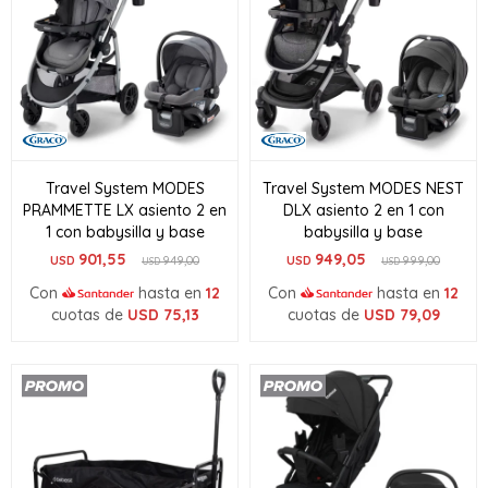
Travel System MODES
Travel System MODES NEST
PRAMMETTE LX asiento 2 en
DLX asiento 2 en 1 con
1 con babysilla y base
babysilla y base
901,55
949,05
USD
949,00
USD
999,00
USD
USD
Con
hasta en
12
Con
hasta en
12
cuotas de
USD
75,13
cuotas de
USD
79,09