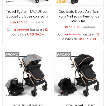
Travel System TAURUS con
Cochecito Doble Aire Twin
Babysilla y Base con Isofix
Para Mellizos o Hermanos
Joie SHALE
436,05
USD
599,00
USD
360,05
USD
379,00
USD
Con
hasta en
12
cuotas de
USD
36,34
Con
hasta en
12
cuotas de
USD
30,00
Coche Travel System
Coche Travel System