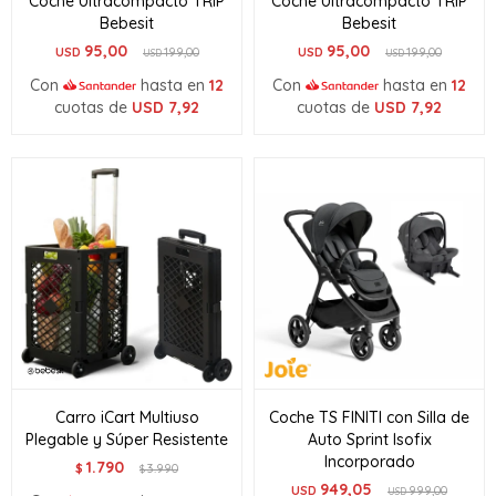
Coche Ultracompacto TRIP
Coche Ultracompacto TRIP
Bebesit
Bebesit
95,00
95,00
USD
199,00
USD
199,00
USD
USD
Con
hasta en
12
Con
hasta en
12
cuotas de
USD
7,92
cuotas de
USD
7,92
Carro iCart Multiuso
Coche TS FINITI con Silla de
Plegable y Súper Resistente
Auto Sprint Isofix
Incorporado
1.790
$
3.990
$
949,05
USD
999,00
USD