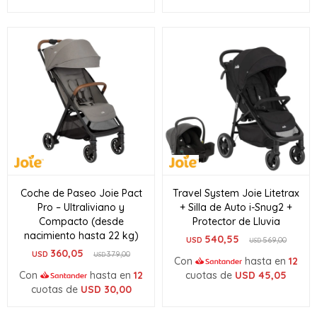
Coche de Paseo Joie Pact
Travel System Joie Litetrax
Pro – Ultraliviano y
+ Silla de Auto i-Snug2 +
Compacto (desde
Protector de Lluvia
nacimiento hasta 22 kg)
540,55
USD
569,00
USD
360,05
USD
379,00
USD
Con
hasta en
12
Con
hasta en
12
cuotas de
USD
45,05
cuotas de
USD
30,00