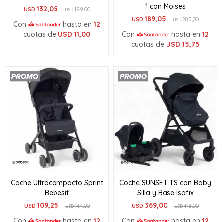
1 con Moises
132,05
USD
199,00
USD
189,05
USD
285,00
USD
Con
hasta en
12
cuotas de
USD
11,00
Con
hasta en
12
cuotas de
USD
15,75
Coche Ultracompacto Sprint
Coche SUNSET TS con Baby
Bebesit
Silla y Base Isofix
109,25
369,00
USD
164,00
USD
613,00
USD
USD
Con
hasta en
12
Con
hasta en
12