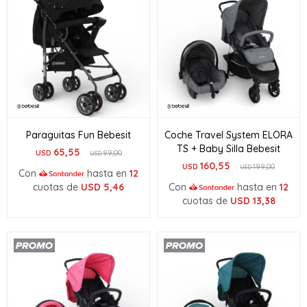
Paraguitas Fun Bebesit
Coche Travel System ELORA
TS + Baby Silla Bebesit
65,55
USD
99,00
USD
160,55
USD
199,00
USD
Con
hasta en
12
cuotas de
USD
5,46
Con
hasta en
12
cuotas de
USD
13,38