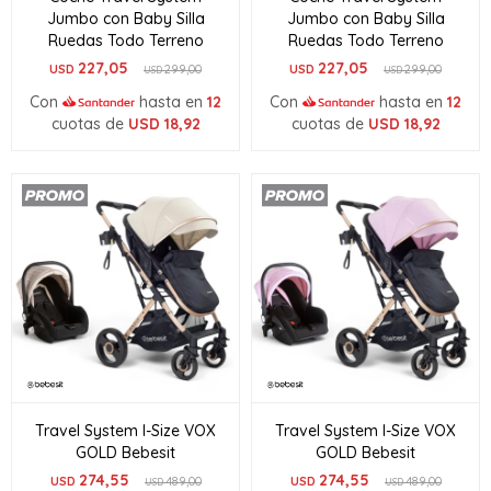
Jumbo con Baby Silla
Jumbo con Baby Silla
Ruedas Todo Terreno
Ruedas Todo Terreno
227,05
227,05
USD
299,00
USD
299,00
USD
USD
Con
hasta en
12
Con
hasta en
12
cuotas de
USD
18,92
cuotas de
USD
18,92
Travel System I-Size VOX
Travel System I-Size VOX
GOLD Bebesit
GOLD Bebesit
274,55
274,55
USD
489,00
USD
489,00
USD
USD