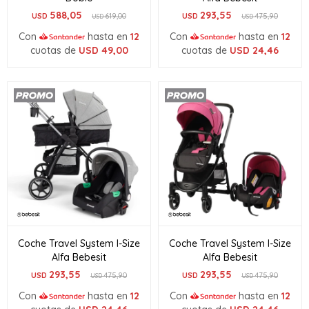
588,05
293,55
USD
619,00
USD
475,90
USD
USD
Con
hasta en
12
Con
hasta en
12
cuotas de
USD
49,00
cuotas de
USD
24,46
Coche Travel System I-Size
Coche Travel System I-Size
Alfa Bebesit
Alfa Bebesit
293,55
293,55
USD
475,90
USD
475,90
USD
USD
Con
hasta en
12
Con
hasta en
12