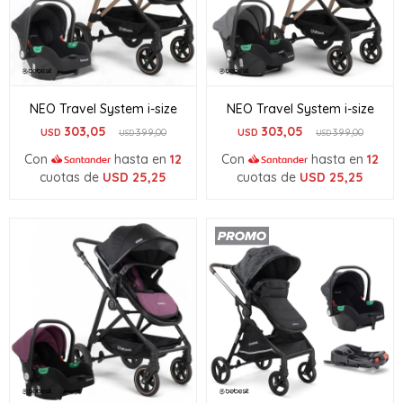
NEO Travel System i-size
NEO Travel System i-size
303,05
303,05
USD
399,00
USD
399,00
USD
USD
Con
hasta en
12
Con
hasta en
12
cuotas de
USD
25,25
cuotas de
USD
25,25