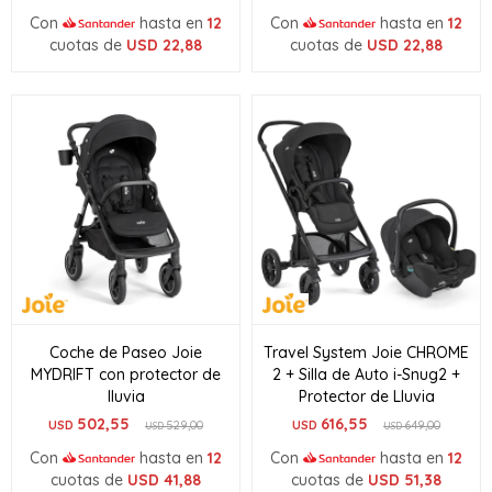
Con
hasta en
12
Con
hasta en
12
cuotas de
USD
22,88
cuotas de
USD
22,88
Coche de Paseo Joie
Travel System Joie CHROME
MYDRIFT con protector de
2 + Silla de Auto i-Snug2 +
lluvia
Protector de Lluvia
502,55
616,55
USD
529,00
USD
649,00
USD
USD
Con
hasta en
12
Con
hasta en
12
cuotas de
USD
41,88
cuotas de
USD
51,38