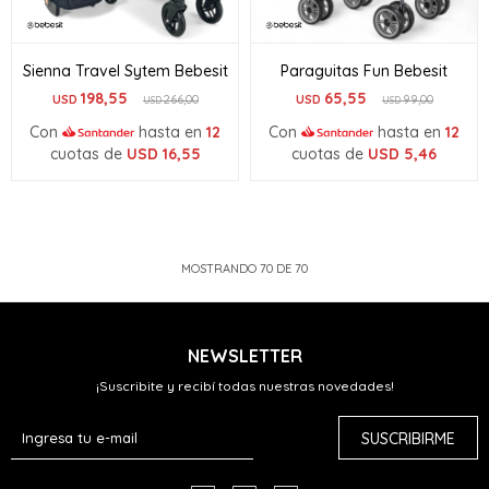
Sienna Travel Sytem Bebesit
Paraguitas Fun Bebesit
198,55
65,55
USD
266,00
USD
99,00
USD
USD
Con
hasta en
12
Con
hasta en
12
cuotas de
USD
16,55
cuotas de
USD
5,46
MOSTRANDO
70
DE
70
NEWSLETTER
¡Suscribite y recibí todas nuestras novedades!
SUSCRIBIRME