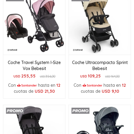
Coche Travel System I-Size
Coche Ultracompacto Sprint
Vox Bebesit
Bebesit
255,55
109,25
USD
356,00
USD
164,00
USD
USD
Con
hasta en
12
Con
hasta en
12
cuotas de
USD
21,30
cuotas de
USD
9,10