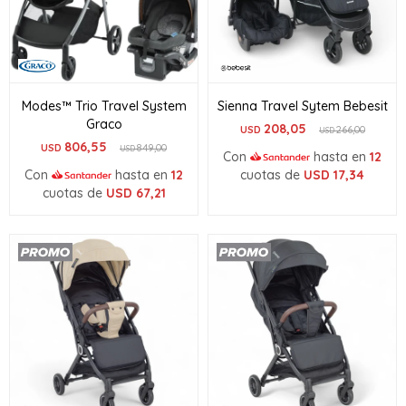
Modes™ Trio Travel System
Sienna Travel Sytem Bebesit
Graco
208,05
USD
266,00
USD
806,55
USD
849,00
USD
Con
hasta en
12
Con
hasta en
12
cuotas de
USD
17,34
cuotas de
USD
67,21