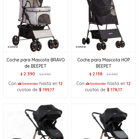
Coche para Mascota BRAVO
Coche para Mascota HOP
de BEEPET
BEEPET
2.390
2.138
$
5.990
$
3.990
$
$
Con
hasta en
12
Con
hasta en
12
cuotas de
$
199,17
cuotas de
$
178,17