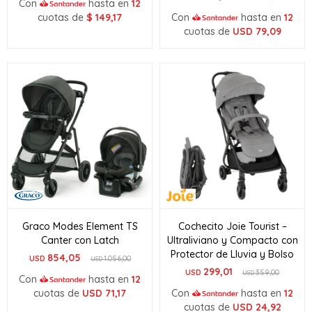
Con
hasta en
12
cuotas de
$
149,17
Con
hasta en
12
cuotas de
USD
79,09
Graco Modes Element TS
Cochecito Joie Tourist –
Canter con Latch
Ultraliviano y Compacto con
Protector de Lluvia y Bolso
854,05
USD
1.056,00
USD
299,01
USD
359,00
USD
Con
hasta en
12
cuotas de
USD
71,17
Con
hasta en
12
cuotas de
USD
24,92