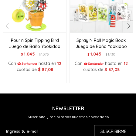
Pour n Spin Tipping Bird
Spray N Roll Magic Book
Juego de Baño Yookidoo
Juego de Baño Yookidoo
1.045
1.045
$
1.375
$
1.430
$
$
Con
hasta en
12
Con
hasta en
12
cuotas de
$
87,08
cuotas de
$
87,08
NEWSLETTER
¡Suscribite y recibí todas nuestras novedades!
SUSCRIBIRME