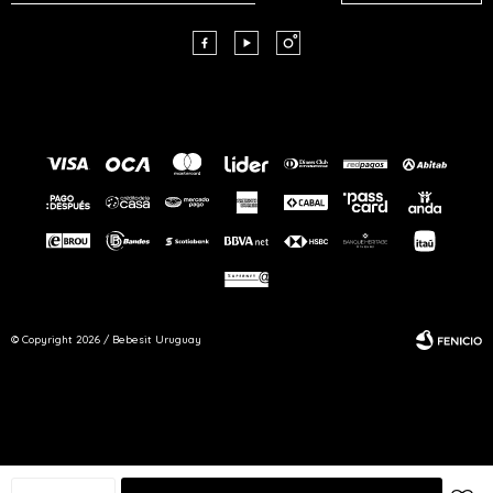



© Copyright 2026 / Bebesit Uruguay
Fenicio