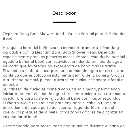
Descripción
Elephant Baby Bath Shower Head – Ducha Portátil para el Baño del
Bebé
Haz que la hora del baño sea un momento tranquilo, cómodo y
agradable con la Elephant Baby Bath Shower Head. Diseñada
especialmente para los primeros meses de vida, esta ducha portátil
ayuda a bañar al bebé con suavidad, brindando un flujo de agua
delicado que favorece una experiencia de baño más relajante.
El simpático elefante incorpora una bomba de agua de circulación
continua que se coloca directamente dentro de la bañera. Gracias
a su diseño portátil, puede utilizarse en cualquier bañera infantil o
de bebé.
Su cabezal de ducha se maneja con una sola mano, permitiendo
iniciar o detener el flujo de agua fácilmente, mientras la otra mano
¡Sumate a la forma más ágil de comprar!
queda libre para sostener y cuidar al bebé con mayor seguridad.
Comprá en 3 cuotas sin recargo o hasta en
El chorro suave resulta ideal para enjuagar el cabello y limpiar
12 cuotas * ¡Solo con tu cédula!
delicadamente cada parte del cuerpo, llegando fácilmente al
* sujeto aprobación crediticia.
cuello, los pliegues de la piel y otras zonas difíciles de alcanzar sin
Verifica si estás calificado para comprar
incomodar al bebé.
Comprá ahora y Pagá
con Pago Después:
Estás calificado para comprar usando Pago
Recomendado para ser utilizado por un adulto durante el baño de
Después, hasta en 12
Cédula de identidad