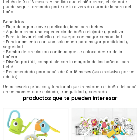
Después.
bebés de 0 a 18 meses. A medida que el niño crece, el elefante
Ups!
cuotas y sin tocar tu
puede seguir formando parte de la diversión durante la hora del
baño.
Parece que no tenes oferta, lamentamos el
tarjeta de crédito
¡Algo salió mal!
¡Tenés hasta
para comprar en las cuotas
Celular
inconveniente, por cualquier duda
que prefieras!
Beneficios:
Por favor intenta nuevamente mas tarde.
contactanos en
Elegí tus productos preferidos
- Flujo de agua suave y delicado, ideal para bebés.
preguntas@pagodespues.com.uy
- Ayuda a crear una experiencia de baño relajante y positiva.
Fecha de nacimiento
Elegís Pago Después como metodo
- Permite lavar el cabello y el cuerpo con mayor comodidad.
de pago
- Funcionamiento con una sola mano para mayor practicidad y
* sujeto a aprobación crediticia. El monto disponible
seguridad.
Día
Mes
Año
puede variar por comercio
- Bomba de circulación continua que se coloca dentro de la
bañera.
- Diseño portátil, compatible con la mayoría de las bañeras para
Continuar
bebé.
- Recomendado para bebés de 0 a 18 meses (uso exclusivo por un
adulto).
Un accesorio práctico y funcional que transforma el baño del bebé
en un momento de cuidado, tranquilidad y conexión.
productos que te pueden interesar