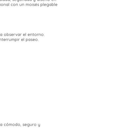
ional con un moisés plegable
a observar el entorno.
interrumpir el paseo.
aja cómodo, seguro y