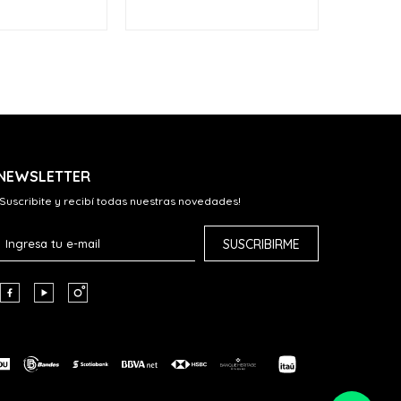
cuot
NEWSLETTER
¡Suscribite y recibí todas nuestras novedades!
SUSCRIBIRME


