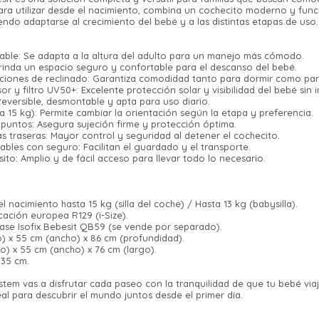
ra utilizar desde el nacimiento, combina un cochecito moderno y func
tiendo adaptarse al crecimiento del bebé y a las distintas etapas de uso.
table: Se adapta a la altura del adulto para un manejo más cómodo.
Brinda un espacio seguro y confortable para el descanso del bebé.
iciones de reclinado: Garantiza comodidad tanto para dormir como par
¡Sumate a la forma más ágil de comprar!
r y filtro UV50+: Excelente protección solar y visibilidad del bebé sin 
: Reversible, desmontable y apta para uso diario.
Comprá en 3 cuotas sin recargo o hasta en
0 a 15 kg): Permite cambiar la orientación según la etapa y preferencia.
12 cuotas * ¡Solo con tu cédula!
 puntos: Asegura sujeción firme y protección óptima.
* sujeto aprobación crediticia.
s traseras: Mayor control y seguridad al detener el cochecito.
Verifica si estás calificado para comprar
bles con seguro: Facilitan el guardado y el transporte.
Comprá ahora y Pagá
con Pago Después:
sito: Amplio y de fácil acceso para llevar todo lo necesario.
Estás calificado para comprar usando Pago
Después, hasta en 12
Cédula de identidad
Después.
Ups!
cuotas y sin tocar tu
Parece que no tenes oferta, lamentamos el
tarjeta de crédito
¡Algo salió mal!
¡Tenés hasta
para comprar en las cuotas
nacimiento hasta 15 kg (silla del coche) / Hasta 13 kg (babysilla).
Celular
inconveniente, por cualquier duda
cación europea R129 (i-Size).
que prefieras!
Por favor intenta nuevamente mas tarde.
base Isofix Bebesit QB59 (se vende por separado).
contactanos en
Elegí tus productos preferidos
o) x 55 cm (ancho) x 86 cm (profundidad).
preguntas@pagodespues.com.uy
Fecha de nacimiento
Elegís Pago Después como metodo
o) x 55 cm (ancho) x 76 cm (largo).
 35 cm.
de pago
* sujeto a aprobación crediticia. El monto disponible
stem vas a disfrutar cada paseo con la tranquilidad de que tu bebé vi
Día
Mes
Año
puede variar por comercio
l para descubrir el mundo juntos desde el primer día.
Continuar