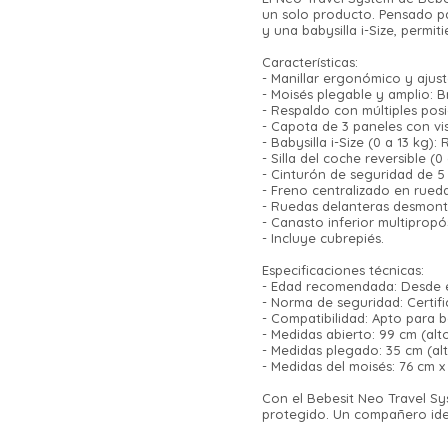
un solo producto. Pensado pa
y una babysilla i-Size, permi
Características:
- Manillar ergonómico y ajus
- Moisés plegable y amplio: 
- Respaldo con múltiples pos
- Capota de 3 paneles con viso
- Babysilla i-Size (0 a 13 kg)
- Silla del coche reversible (
- Cinturón de seguridad de 5
- Freno centralizado en rueda
- Ruedas delanteras desmonta
- Canasto inferior multipropó
- Incluye cubrepiés.
Especificaciones técnicas:
- Edad recomendada: Desde el 
- Norma de seguridad: Certifi
- Compatibilidad: Apto para 
- Medidas abierto: 99 cm (alt
- Medidas plegado: 35 cm (alt
- Medidas del moisés: 76 cm x
Con el Bebesit Neo Travel Sy
protegido. Un compañero idea