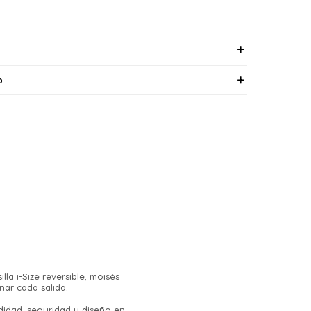
o
a i-Size reversible, moisés
ñar cada salida.
didad, seguridad y diseño en