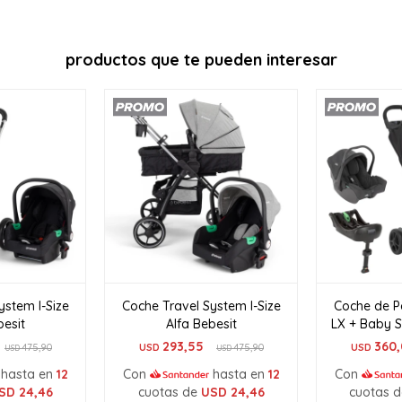
productos que te pueden interesar
ystem I-Size
Coche Travel System I-Size
Coche de P
besit
Alfa Bebesit
LX + Baby S
293,55
360,
475,90
USD
475,90
USD
USD
USD
hasta en
12
Con
hasta en
12
Con
SD
24,46
cuotas de
USD
24,46
cuotas 