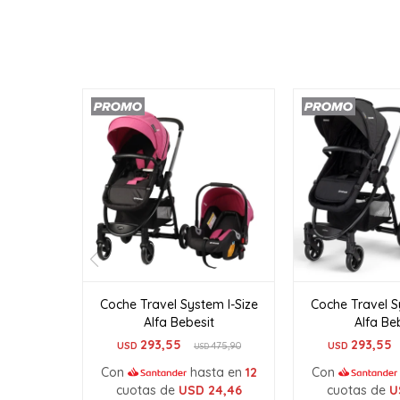
Coche Travel System I-Size
Coche Travel S
Alfa Bebesit
Alfa Be
293,55
293,55
USD
475,90
USD
USD
Con
hasta en
12
Con
cuotas de
USD
24,46
cuotas de
U