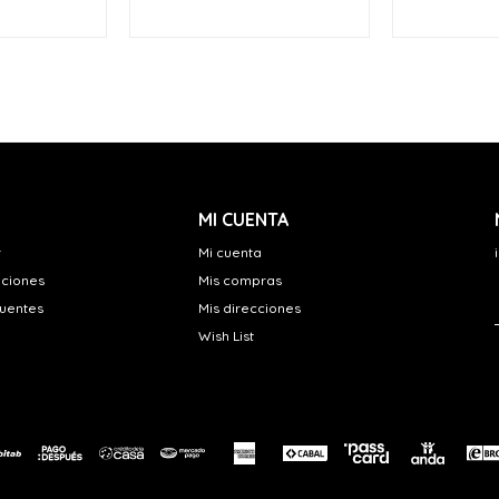
MI CUENTA
r
Mi cuenta
uciones
Mis compras
cuentes
Mis direcciones
Wish List