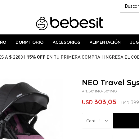
AÑO
DORMITORIO
ACCESORIOS
ALIMENTACIÓN
JUG
NEO Travel Sys
5011MO-5011MO
303,05
USD
399
USD
1