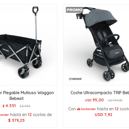
r Plegable Multiuso Waggon
Coche Ultracompacto TRIP Beb
Bebesit
95,00
USD
199,00
USD
4.551
$
5.990
$
Con
hasta en
12
cuot
hasta en
12
cuotas de
USD
7,92
$
379,25