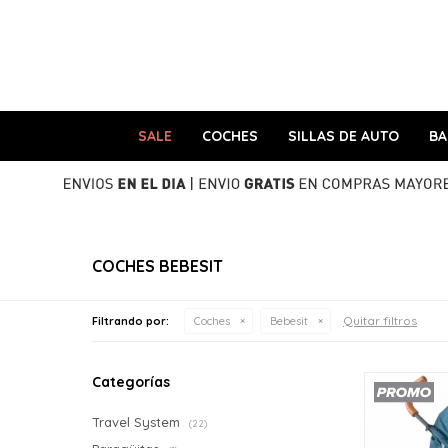
SALE
COCHES
SILLAS DE AUTO
B
COCHES BEBESIT
Quitar filtros
Filtrando por:
Coches
Bebesit
Categorías
Travel System
(22)