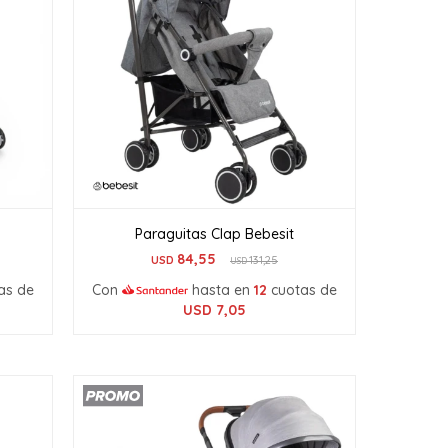
Paraguitas Clap Bebesit
84,55
USD
131,25
USD
as de
Con
hasta en
12
cuotas de
USD
7,05