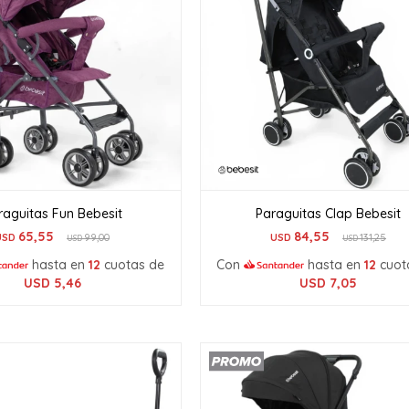
raguitas Fun Bebesit
Paraguitas Clap Bebesit
65,55
84,55
USD
99,00
USD
131,25
USD
USD
hasta en
12
cuotas de
Con
hasta en
12
cuot
USD
5,46
USD
7,05