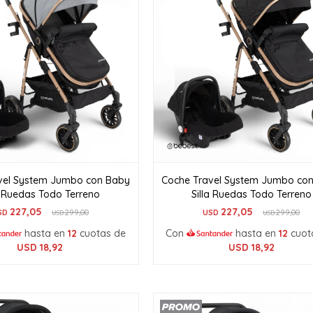
vel System Jumbo con Baby
Coche Travel System Jumbo co
a Ruedas Todo Terreno
Silla Ruedas Todo Terreno
227,05
227,05
SD
299,00
USD
299,00
USD
USD
hasta en
12
cuotas de
Con
hasta en
12
cuot
USD
18,92
USD
18,92