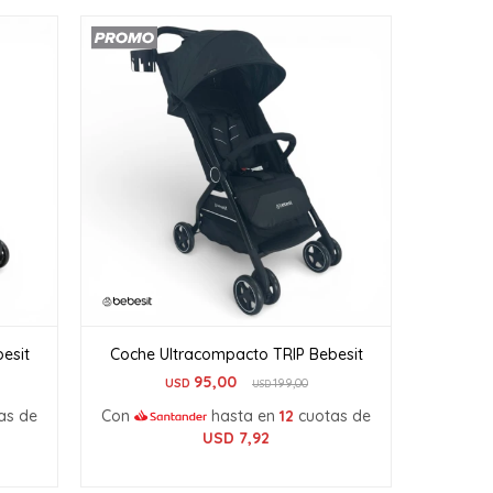
esit
Coche Ultracompacto TRIP Bebesit
95,00
USD
199,00
USD
as de
Con
hasta en
12
cuotas de
USD
7,92