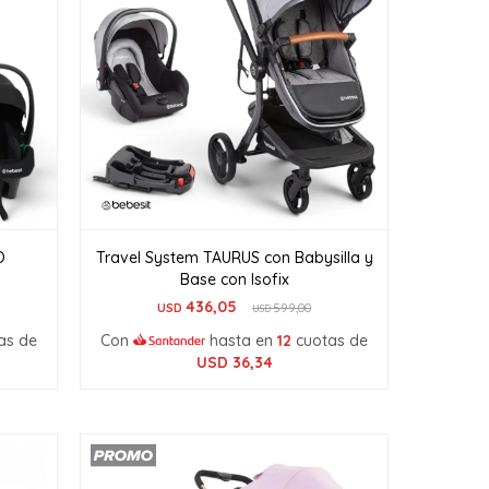
O
Travel System TAURUS con Babysilla y
Base con Isofix
436,05
USD
599,00
USD
as de
Con
hasta en
12
cuotas de
USD
36,34