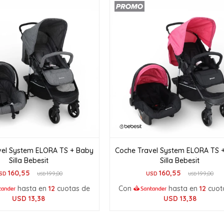
vel System ELORA TS + Baby
Coche Travel System ELORA TS 
Silla Bebesit
Silla Bebesit
160,55
160,55
SD
199,00
USD
199,00
USD
USD
hasta en
12
cuotas de
Con
hasta en
12
cuot
USD
13,38
USD
13,38