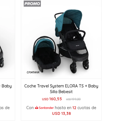
+ Baby
Coche Travel System ELORA TS + Baby
Silla Bebesit
160,55
USD
199,00
USD
as de
Con
hasta en
12
cuotas de
USD
13,38