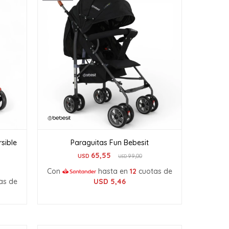
sible
Paraguitas Fun Bebesit
65,55
USD
99,00
USD
Con
hasta en
12
cuotas de
as de
USD
5,46