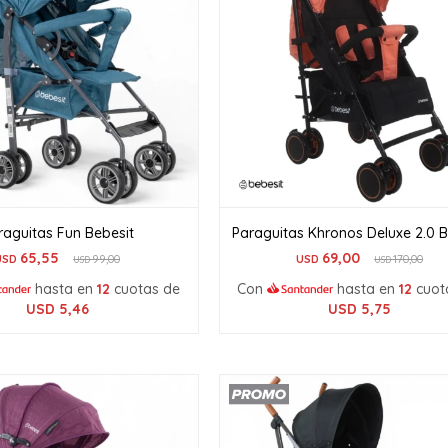
raguitas Fun Bebesit
Paraguitas Khronos Deluxe 2.0 B
65,55
69,00
USD
99,00
USD
170,00
USD
USD
hasta en
12
cuotas de
Con
hasta en
12
cuot
USD
5,46
USD
5,75