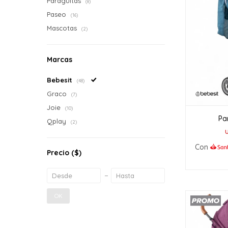
Paragüitas
(8)
Paseo
(16)
Mascotas
(2)
Marcas
Bebesit
(48)
Graco
(7)
Joie
(10)
Pa
Qplay
(2)
Con
Precio
($)
OK