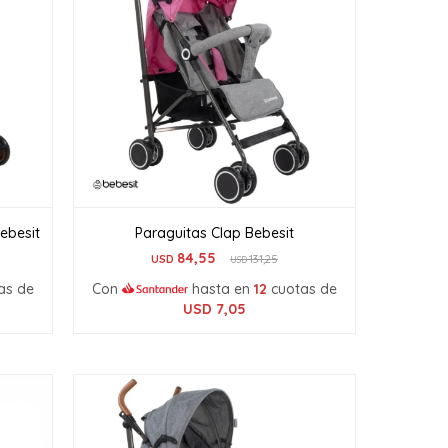
ebesit
Paraguitas Clap Bebesit
84,55
USD
131,25
USD
as de
Con
hasta en
12
cuotas de
USD
7,05