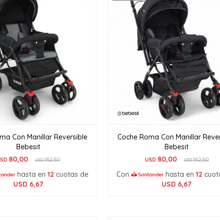
ma Con Manillar Reversible
Coche Roma Con Manillar Rever
Bebesit
Bebesit
80,00
80,00
SD
152,50
USD
152,50
USD
USD
hasta en
12
cuotas de
Con
hasta en
12
cuot
USD
6,67
USD
6,67