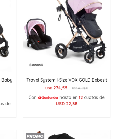
n Baby
Travel System I-Size VOX GOLD Bebesit
274,55
USD
489,00
USD
Con
hasta en
12
cuotas de
as de
USD
22,88