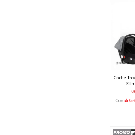
Coche Tra
Sill
U
Con