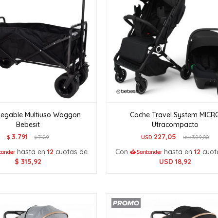
legable Multiuso Waggon
Coche Travel System MICR
Bebesit
Utracompacto
3.791
227,05
$
7.129
USD
399,00
$
USD
hasta en
12
cuotas de
Con
hasta en
12
cuot
$
315,92
USD
18,92