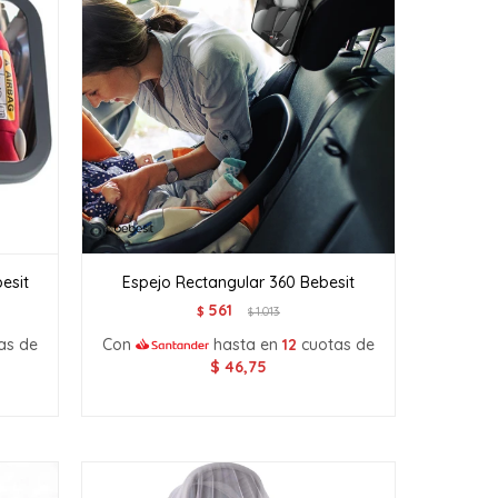
esit
Espejo Rectangular 360 Bebesit
561
$
1.013
$
as de
Con
hasta en
12
cuotas de
$
46,75