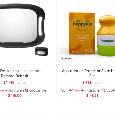
 Deluxe con Luz y control
Aplicador de Protector Solar 
Remoto Bebesit
Sun
1.416
499
$
1.490
$
799
$
$
hasta en
12
cuotas de
Con
hasta en
12
cuot
$
118,00
$
41,58