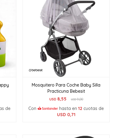
Happy
Mosquitero Para Coche Baby Silla
Practicuna Bebesit
8,55
USD
9,00
USD
as de
Con
hasta en
12
cuotas de
USD
0,71