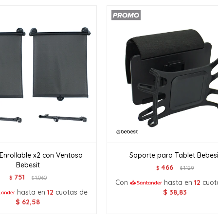
Enrollable x2 con Ventosa
Soporte para Tablet Bebesi
Bebesit
466
$
1.129
$
751
$
1.060
$
Con
hasta en
12
cuot
hasta en
12
cuotas de
$
38,83
$
62,58