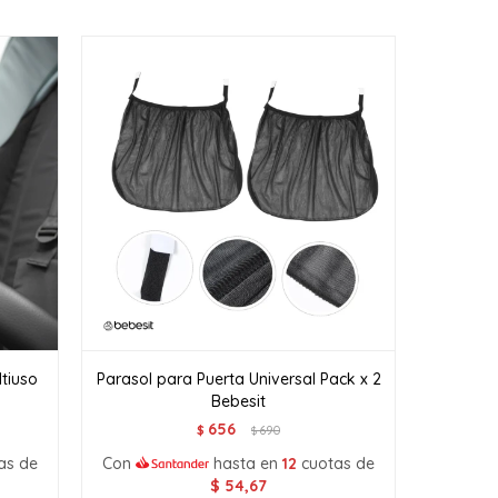
ltiuso
Parasol para Puerta Universal Pack x 2
Bebesit
656
$
690
$
as de
Con
hasta en
12
cuotas de
$
54,67