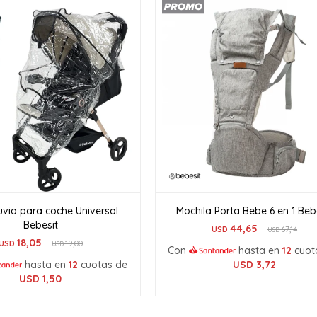
luvia para coche Universal
Mochila Porta Bebe 6 en 1 Beb
Bebesit
44,65
USD
67,14
USD
18,05
USD
19,00
USD
Con
hasta en
12
cuot
hasta en
12
cuotas de
USD
3,72
USD
1,50