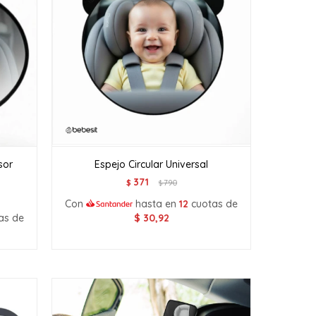
sor
Espejo Circular Universal
371
$
790
$
Con
hasta en
12
cuotas de
as de
$
30,92