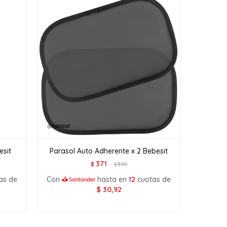
esit
Parasol Auto Adherente x 2 Bebesit
371
$
390
$
as de
Con
hasta en
12
cuotas de
$
30,92