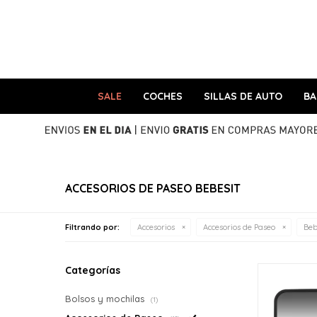
SALE
COCHES
SILLAS DE AUTO
B
ACCESORIOS DE PASEO BEBESIT
Filtrando por:
Accesorios
Accesorios de Paseo
Beb
Categorías
Bolsos y mochilas
(1)