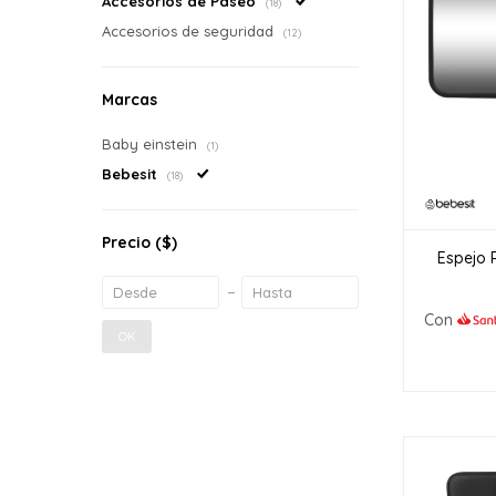
Accesorios de Paseo
(18)
Accesorios de seguridad
(12)
Marcas
Baby einstein
(1)
Bebesit
(18)
Precio
($)
Espejo 
Con
OK