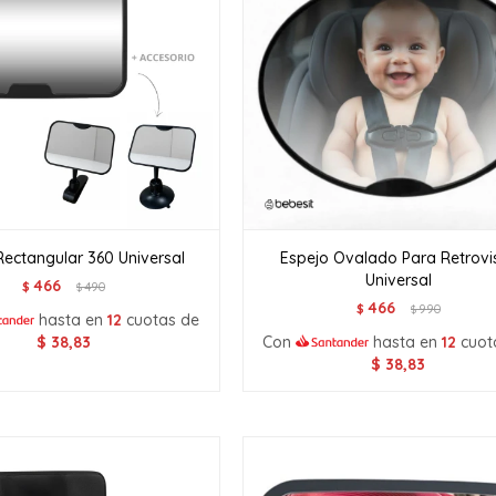
Rectangular 360 Universal
Espejo Ovalado Para Retrovi
Universal
466
$
490
$
466
$
990
$
hasta en
12
cuotas de
$
38,83
Con
hasta en
12
cuot
$
38,83