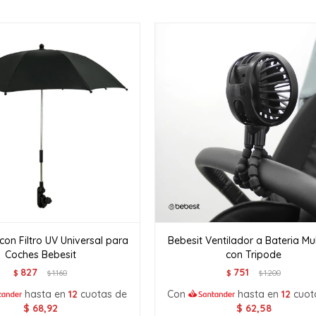
con Filtro UV Universal para
Bebesit Ventilador a Bateria Mu
Coches Bebesit
con Tripode
827
751
$
1.160
$
1.200
$
$
hasta en
12
cuotas de
Con
hasta en
12
cuot
$
68,92
$
62,58