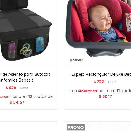
r de Asiento para Butacas
Espejo Rectangular Deluxe Beb
infantiles Bebesit
722
$
1.013
$
656
$
690
$
Con
hasta en
12
cuot
hasta en
12
cuotas de
$
60,17
$
54,67