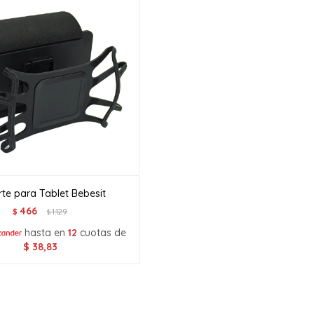
te para Tablet Bebesit
466
$
1.129
$
hasta en
12
cuotas de
$
38,83