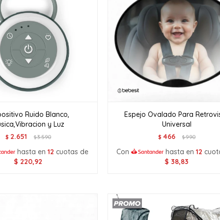
positivo Ruido Blanco,
Espejo Ovalado Para Retrovi
sica,Vibracion y Luz
Universal
2.651
466
$
3.590
$
990
$
$
hasta en
12
cuotas de
Con
hasta en
12
cuot
$
220,92
$
38,83