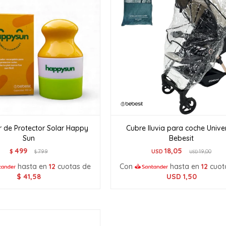
r de Protector Solar Happy
Cubre lluvia para coche Unive
Sun
Bebesit
499
18,05
$
799
USD
19,00
$
USD
hasta en
12
cuotas de
Con
hasta en
12
cuot
$
41,58
USD
1,50