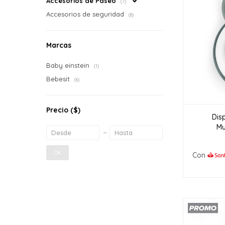
Accesorios de Paseo
(7)
Accesorios de seguridad
(8)
Marcas
Baby einstein
(1)
Bebesit
(6)
Precio
($)
Dis
Mu
OK
Con