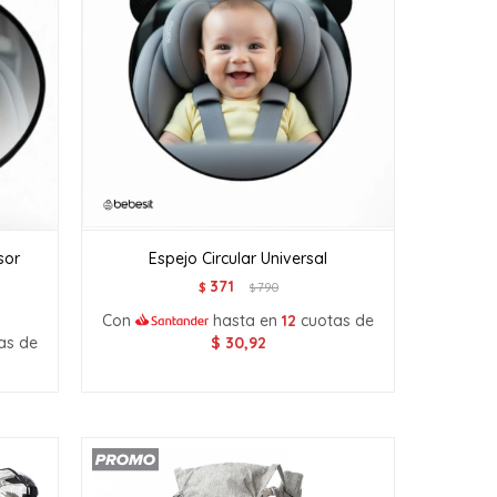
sor
Espejo Circular Universal
371
$
790
$
Con
hasta en
12
cuotas de
as de
$
30,92