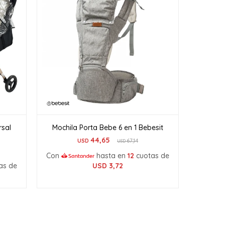
rsal
Mochila Porta Bebe 6 en 1 Bebesit
44,65
USD
67,14
USD
Con
hasta en
12
cuotas de
as de
USD
3,72