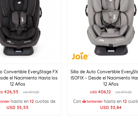
uto Convertible EveryStage FX
Silla de Auto Convertible EveryS
esde el Nacimiento Hasta los
ISOFIX – Desde el Nacimiento Ha
12 Años
12 Años
426,55
406,12
SD
499,00
USD
499,00
USD
USD
hasta en
12
cuotas de
Con
hasta en
12
cuot
USD
35,55
USD
33,84