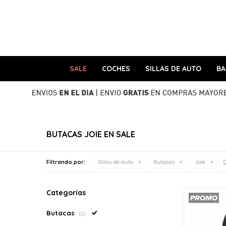
SALE
COCHES
SILLAS DE AUTO
B
BUTACAS JOIE EN SALE
Q
Filtrando por:
Sillas de auto
Butacas
Joie
Categorías
Butacas
(2)