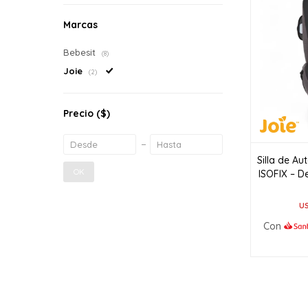
Marcas
Bebesit
(8)
Joie
(2)
Precio
($)
Silla de A
OK
ISOFIX – D
U
Con