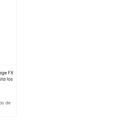
tage FX
sta los
as de