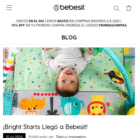

BLOG
¡Bright Starts Llegó a Bebesit!
Publicado en:
Tips y consejos
31
jul
2024