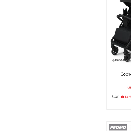
Coch
U
Con