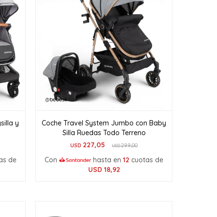
illa y
Coche Travel System Jumbo con Baby
Silla Ruedas Todo Terreno
227,05
USD
299,00
USD
as de
Con
hasta en
12
cuotas de
USD
18,92