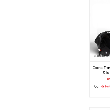
Coche Tra
Sill
U
Con