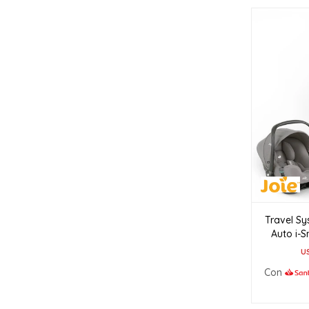
Travel Sys
Auto i-S
U
Con