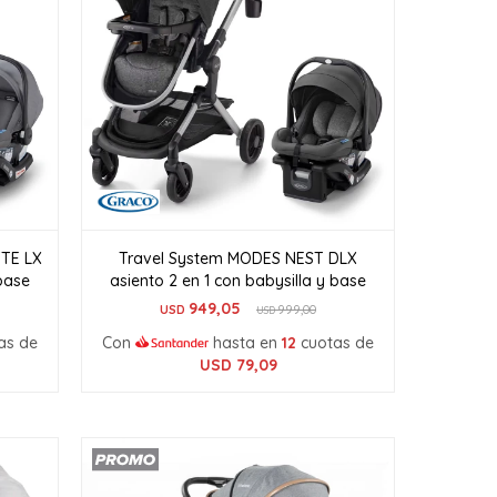
TE LX
Travel System MODES NEST DLX
 base
asiento 2 en 1 con babysilla y base
949,05
USD
999,00
USD
as de
Con
hasta en
12
cuotas de
USD
79,09