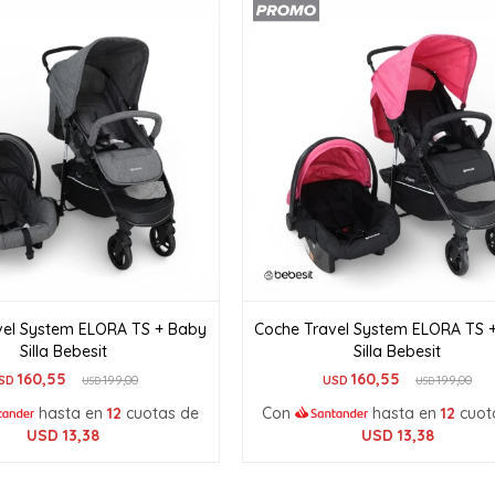
vel System ELORA TS + Baby
Coche Travel System ELORA TS 
Silla Bebesit
Silla Bebesit
160,55
160,55
SD
199,00
USD
199,00
USD
USD
hasta en
12
cuotas de
Con
hasta en
12
cuot
USD
13,38
USD
13,38