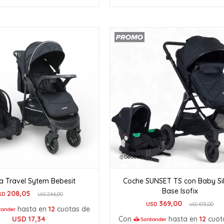
a Travel Sytem Bebesit
Coche SUNSET TS con Baby Sil
Base Isofix
208,05
SD
266,00
USD
369,00
USD
613,00
USD
hasta en
12
cuotas de
USD
17,34
Con
hasta en
12
cuot