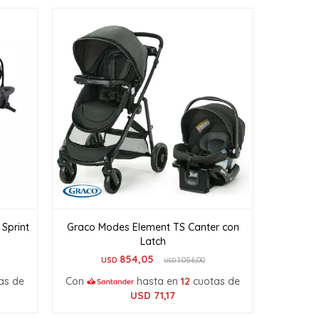
 Sprint
Graco Modes Element TS Canter con
Latch
854,05
USD
1.056,00
USD
as de
Con
hasta en
12
cuotas de
USD
71,17