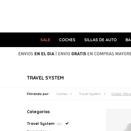
SALE
COCHES
SILLAS DE AUTO
B
TRAVEL SYSTEM
Quitar filtr
Filtrando por:
Coches
Travel System
Categorías
Travel System
(32)