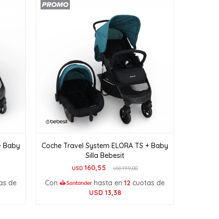
+ Baby
Coche Travel System ELORA TS + Baby
Silla Bebesit
160,55
USD
199,00
USD
as de
Con
hasta en
12
cuotas de
USD
13,38