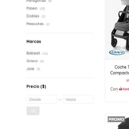
Paragüitas
(8)
Paseo
(23)
Dobles
(2)
Mascotas
(2)
Marcas
Bebesit
(22)
Graco
(5)
Coche 
Joie
(5)
Compacto
U
Precio
($)
Con
OK