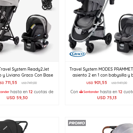
Travel System Ready2Jet
Travel System MODES PRAMMET
 y Liviano Graco Con Base
asiento 2 en 1 con babysilla y
711,55
901,55
SD
749,00
USD
949,00
USD
USD
hasta en
12
cuotas de
Con
hasta en
12
cuot
USD
59,30
USD
75,13