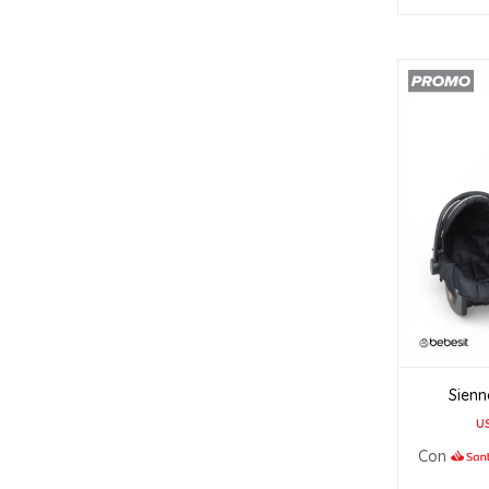
Sienn
U
Con