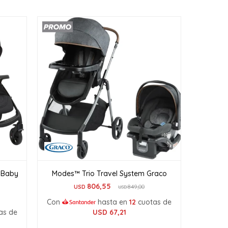
 Baby
Modes™ Trio Travel System Graco
806,55
USD
849,00
USD
Con
hasta en
12
cuotas de
as de
USD
67,21