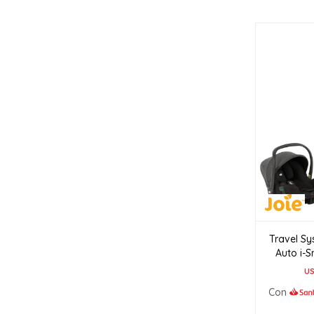
Travel Sys
Auto i-S
U
Con