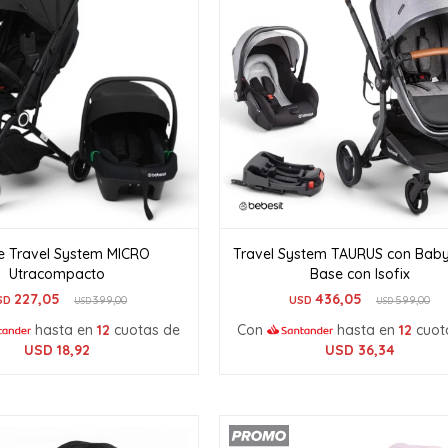
e Travel System MICRO
Travel System TAURUS con Babys
Utracompacto
Base con Isofix
227,05
436,05
SD
399,00
USD
599,00
USD
USD
hasta en
12
cuotas de
Con
hasta en
12
cuot
USD
18,92
USD
36,34