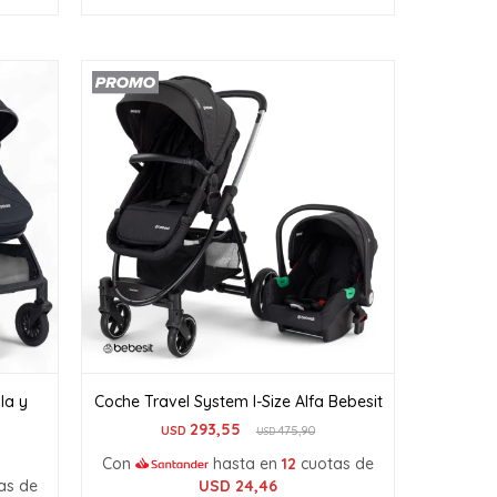
la y
Coche Travel System I-Size Alfa Bebesit
293,55
USD
475,90
USD
Con
hasta en
12
cuotas de
as de
USD
24,46