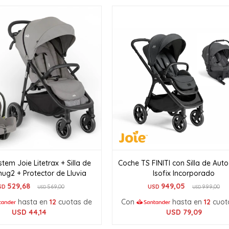
tem Joie Litetrax + Silla de
Coche TS FINITI con Silla de Auto
nug2 + Protector de Lluvia
Isofix Incorporado
529,68
949,05
SD
569,00
USD
999,00
USD
USD
hasta en
12
cuotas de
Con
hasta en
12
cuot
USD
44,14
USD
79,09