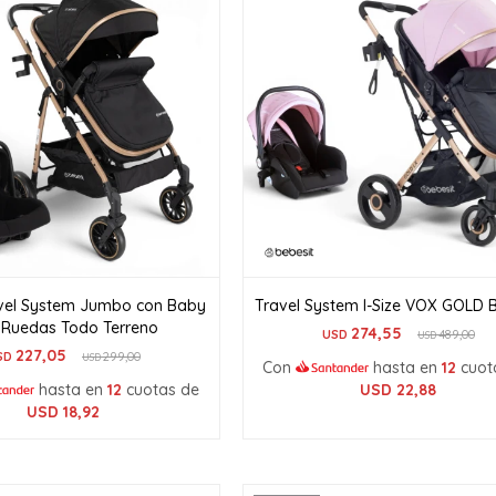
vel System Jumbo con Baby
Travel System I-Size VOX GOLD B
a Ruedas Todo Terreno
274,55
USD
489,00
USD
227,05
SD
299,00
USD
Con
hasta en
12
cuot
hasta en
12
cuotas de
USD
22,88
USD
18,92