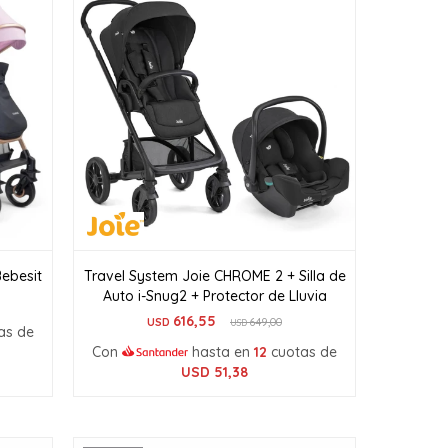
ebesit
Travel System Joie CHROME 2 + Silla de
Auto i-Snug2 + Protector de Lluvia
616,55
USD
649,00
USD
as de
Con
hasta en
12
cuotas de
USD
51,38