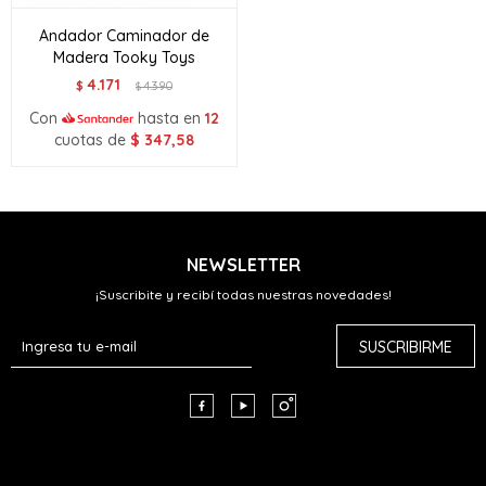
Andador Caminador de
Madera Tooky Toys
4.171
$
4.390
$
Con
hasta en
12
cuotas de
$
347,58
NEWSLETTER
¡Suscribite y recibí todas nuestras novedades!
SUSCRIBIRME


